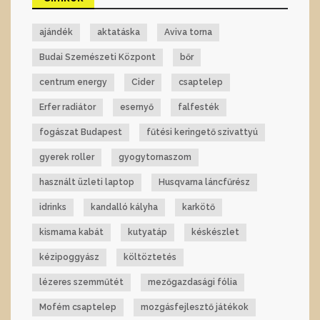
ajándék
aktatáska
Aviva torna
Budai Szemészeti Központ
bőr
centrum energy
Cider
csaptelep
Erfer radiátor
esernyő
falfesték
fogászat Budapest
fűtési keringető szivattyú
gyerek roller
gyogytornaszom
használt üzleti laptop
Husqvarna láncfűrész
idrinks
kandalló kályha
karkötő
kismama kabát
kutyatáp
késkészlet
kézipoggyász
költöztetés
lézeres szemműtét
mezőgazdasági fólia
Mofém csaptelep
mozgásfejlesztő játékok