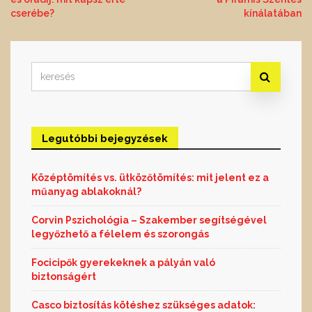
navigáció
cserébe?
kínálatában
Search
for:
Legutóbbi bejegyzések
Középtömítés vs. ütközőtömítés: mit jelent ez a
műanyag ablakoknál?
Corvin Pszichológia – Szakember segítségével
legyőzhető a félelem és szorongás
Focicipők gyerekeknek a pályán való
biztonságért
Casco biztosítás kötéshez szükséges adatok: