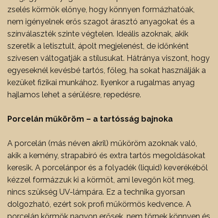
zselés körmök előnye, hogy könnyen formázhatóak,
nem igényelnek erős szagot árasztó anyagokat és a
színválaszték szinte végtelen. Ideális azoknak, akik
szeretik a letisztult, ápolt megjelenést, de időnként
szívesen váltogatják a stílusukat. Hátránya viszont, hogy
egyeseknél kevésbé tartós, főleg, ha sokat használják a
kezüket fizikai munkához. Ilyenkor a rugalmas anyag
hajlamos lehet a sérülésre, repedésre.
Porcelán műköröm – a tartósság bajnoka
A porcelán (más néven akril) műköröm azoknak való,
akik a kemény, strapabíró és extra tartós megoldásokat
keresik. A porcelánpor és a folyadék (liquid) keverékéből
kézzel formázzuk ki a körmöt, ami levegőn köt meg,
nincs szükség UV-lámpára. Ez a technika gyorsan
dolgozható, ezért sok profi műkörmös kedvence. A
porcelán körmök nagyon erősek, nem törnek könnyen és