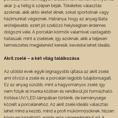
akár 3-4 hétig is szépen bírják. Tökéletes választás
azoknak, akik aktív életet élnek, sokat sportolnak vagy
házimunkát végeznek. Hátránya, hogy az anyag illata
erőteljesebb, ezért jól szellőző helyiségben érdemes
dolgozni vele. A porcelán körmök valamivel vastagabb
hatásúak, mint a zselések, így azoknak, akik a teljesen
természetes megjelenést keresik, kevésbé lehet ideális.
Akril zselé – a két világ találkozása
Az utóbbi évek egyik legnagyobb újítása az akril zselé,
ami ötvözi a zselé és a porcelán legjobb tulajdonságait.
Ez az anyag sűrűbb, mint a hagyományos zselé, így
nem folyik el munka közben és rendkívül jól formázható.
Kötése UV/LED-lámpában történik, de keménysége
közelít a porcelánéhoz. Az akril zselé ideális választás
lehet mind a kezdő, mind a profi műkörmösöknek, hiszen
könnyen kezelhető, mégis erős végeredményt ad. A