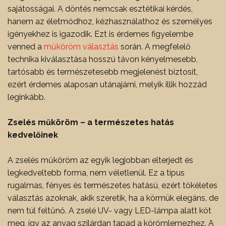
sajátosságai. A döntés nemcsak esztétikai kérdés,
hanem az életmódhoz, kézhasználathoz és személyes
igényekhez is igazodik. Ezt is érdemes figyelembe
venned a
műköröm választás
során. A megfelelő
technika kiválasztása hosszú távon kényelmesebb,
tartósabb és természetesebb megjelenést biztosít,
ezért érdemes alaposan utánajárni, melyik illik hozzád
leginkább.
Zselés műköröm – a természetes hatás
kedvelőinek
A zselés műköröm az egyik legjobban elterjedt és
legkedveltebb forma, nem véletlenül. Ez a típus
rugalmas, fényes és természetes hatású, ezért tökéletes
választás azoknak, akik szeretik, ha a körmük elegáns, de
nem túl feltűnő. A zselé UV- vagy LED-lámpa alatt köt
meg, így az anyag szilárdan tapad a körömlemezhez. A