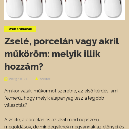
Webáruházak
Zselé, porcelán vagy akril
műköröm: melyik illik
hozzám?
2025-10-21
seditor
Amikor valaki műkörmöt szeretne, az első kérdés, ami
felmerül, hogy melyik alapanyag lesz a legjobb
választás?
A zselé, a porcelán és az akril mind népszerű
megoldások, de mindegyiknek megvannak az előnyei és