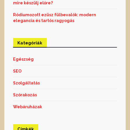
mire készülj előre?
Ródiumozott ezüsz fülbevalók: modern
elegancia és tartós ragyogás
Kategóriák
Egészség
SEO
Szolgáltatás
Szórakozás
Webáruházak
Címkék