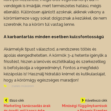
vendégek is imádják, mert természetes hatású, mégis
ellenálló. Különösen ajánlott azoknak, akiknek vékony a
körömlemeze vagy sokat dolgoznak a kezükkel, de nem
szeretnék, ha a köröm túl vastag lenne.
A karbantartás minden esetben kulcsfontosságú
Akármelyik típust választod, a rendszeres töltés és
ápolás elengedhetetlen. A körmök 3-4 hetente igénylik a
frissítést, hiszen a lenövés esztétikailag és szerkezetileg
is befolyásolja a végeredményt. Fontos a megfelelő
kézápolás is! Használj hidratáló krémet és kutikulaolajat,
hogy a körömágy egészséges maradjon!
zselés műköröm
Bejegyzés
Előző cikk
Következő cikk
Marketing tanácsadás árak
Minőségi függönykarnisok
és óradíj: mit kapsz érte
a Piramis Szentes