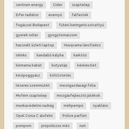
centrum energy
Cider
csaptelep
Erfer radiátor
esernyő
falfesték
fogászat Budapest
fűtési keringető szivattyú
gyerek roller
gyogytornaszom
használt üzleti laptop
Husqvarna láncfűrész
idrinks
kandalló kályha
karkötő
kismama kabát
kutyatáp
késkészlet
kézipoggyász
költöztetés
lézeres szemműtét
mezőgazdasági fólia
Mofém csaptelep
mozgásfejlesztő játékok
munkavédelmi nadrág
méhpempő
nyaklánc
Opel Corsa C alufelni
Police parfüm
pompom
propoliszos méz
rum