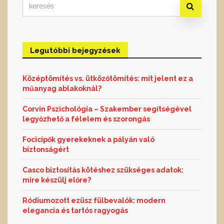
Search
for:
Legutóbbi bejegyzések
Középtömítés vs. ütközőtömítés: mit jelent ez a
műanyag ablakoknál?
Corvin Pszichológia – Szakember segítségével
legyőzhető a félelem és szorongás
Focicipők gyerekeknek a pályán való
biztonságért
Casco biztosítás kötéshez szükséges adatok:
mire készülj előre?
Ródiumozott ezüsz fülbevalók: modern
elegancia és tartós ragyogás