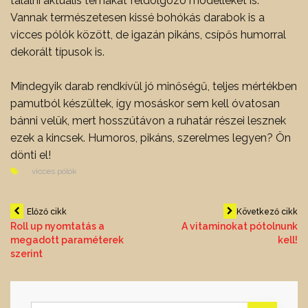
találni aktuális témákat feldolgozó modelleket is.
Vannak természetesen kissé bohókás darabok is a
vicces pólók között, de igazán pikáns, csípős humorral
dekorált típusok is.
Mindegyik darab rendkívül jó minőségű, teljes mértékben
pamutból készültek, így mosáskor sem kell óvatosan
bánni velük, mert hosszútávon a ruhatár részei lesznek
ezek a kincsek. Humoros, pikáns, szerelmes legyen? Ön
dönti el!
vicces pólók
Bejegyzés
Előző cikk
Következő cikk
Roll up nyomtatás a
A vitaminokat pótolnunk
megadott paraméterek
kell!
navigáció
szerint