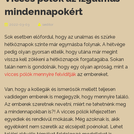
mindennapokért
2022-03-03
seditor
Sok esetben előfordul, hogy az unalmas és szürke
hétköznapok szinte már egymásba folynak. A hétvége
pedig olyan gyorsan eltelik, hogy utána már megint
vissza kell zökkeni a hétköznapok forgatagába. Sokan
talán nem is gondolnák, hogy egy olyan apróság, mint a
vicces pólók mennyire felvidítják
az embereket.
Van, hogy a kollegák és ismerősök mellett teljesen
vadidegen emberek is megjegyzik, hogy mennyire találó.
Az emberek szeretnek nevetni, miért ne tehetnénk meg
a mindennapokban is?!
A vicces pólók kifejezetten
egyediek és rendkívül mókásak. Még azoknak is, akik
egyébként nem szeretik az elcsépelt poénokat. Lehet