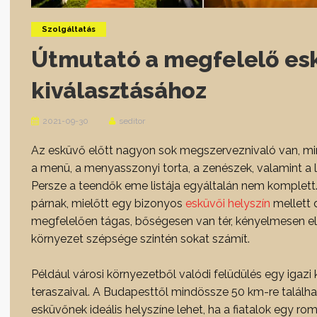
Szolgáltatás
Útmutató a megfelelő esk
kiválasztásához
2021-09-30
seditor
Az esküvő előtt nagyon sok megszerveznivaló van, min
a menü, a menyasszonyi torta, a zenészek, valamint a 
Persze a teendők eme listája egyáltalán nem komplett.
párnak, mielőtt egy bizonyos
esküvői helyszín
mellett d
megfelelően tágas, bőségesen van tér, kényelmesen el
környezet szépsége szintén sokat számít.
Például városi környezetből valódi felüdülés egy igazi 
teraszaival. A Budapesttől mindössze 50 km-re találh
esküvőnek ideális helyszíne lehet, ha a fiatalok egy ro