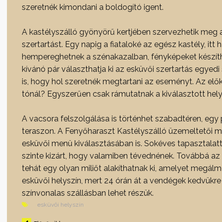
szeretnék kimondani a boldogító igent.
A kastélyszálló gyönyörű kertjében szervezhetik meg a
szertartást. Egy napig a fiataloké az egész kastély, itt
hempereghetnek a szénakazalban, fényképeket készíth
kívánó pár választhatja ki az esküvői szertartás egye
is, hogy hol szeretnék megtartani az eseményt. Az előke
tónál? Egyszerűen csak rámutatnak a kiválasztott helys
A vacsora felszolgálása is történhet szabadtéren, egy pa
teraszon. A Fenyőharaszt Kastélyszálló üzemeltetői m
esküvői menü kiválasztásában is. Sokéves tapasztalatt
szinte kizárt, hogy valamiben tévednének. Továbbá az esk
tehát egy olyan miliőt alakíthatnak ki, amelyet megálm
esküvői helyszín, mert 24 órán át a vendégek kedvükre 
színvonalas szállásban lehet részük.
esküvői helyszín