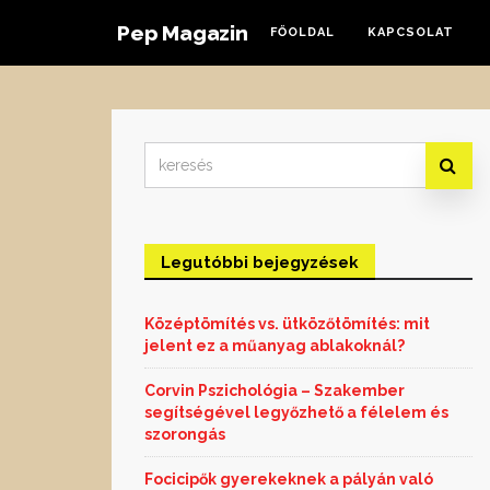
Pep Magazin
FŐOLDAL
KAPCSOLAT
Search
for:
Legutóbbi bejegyzések
Középtömítés vs. ütközőtömítés: mit
jelent ez a műanyag ablakoknál?
Corvin Pszichológia – Szakember
segítségével legyőzhető a félelem és
szorongás
Focicipők gyerekeknek a pályán való