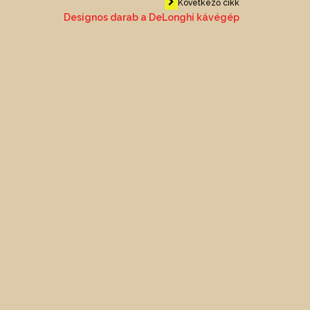
Következő cikk
Designos darab a DeLonghi kávégép