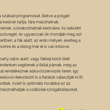
 szabad programokat, illetve a polgári
 ha kedvük tartja, fára mászhatnak,
etnek, szórakozhatnak kedvükre. Az esküdni
di szövegét, és ugyancsak ők mondják meg azt
rtben, a fák alatt, az erdő mélyén, esetleg a
zínre és a dolog már el is van intézve.
rty sátor alatt, vagy fákkal körül ölelt
indenben segítenek a fiatal párnak, még az
al rendelkeznek esküvőszervezés terén, így
üvői dekorációt is a fiatalok választják ki itt,
odtak. Azért is optimális továbbá ez az
használhatják a szállodai szolgáltatásokat,