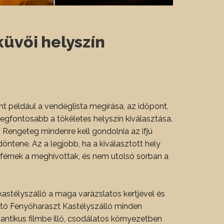
üvői helyszín
t például a vendéglista megírása, az időpont,
legfontosabb a tökéletes helyszín kiválasztása.
 Rengeteg mindenre kell gondolnia az ifjú
öntene. Az a legjobb, ha a kiválasztott hely
férnek a meghívottak, és nem utolsó sorban a
kastélyszálló a maga varázslatos kertjével és
ató Fenyőharaszt Kastélyszálló minden
mantikus filmbe illő, csodálatos környezetben