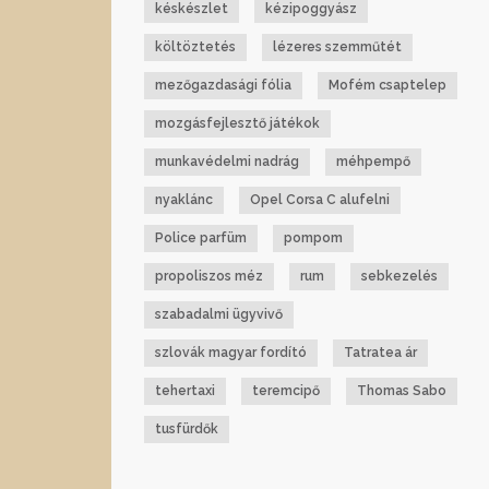
késkészlet
kézipoggyász
költöztetés
lézeres szemműtét
mezőgazdasági fólia
Mofém csaptelep
mozgásfejlesztő játékok
munkavédelmi nadrág
méhpempő
nyaklánc
Opel Corsa C alufelni
Police parfüm
pompom
propoliszos méz
rum
sebkezelés
szabadalmi ügyvivő
szlovák magyar fordító
Tatratea ár
tehertaxi
teremcipő
Thomas Sabo
tusfürdők