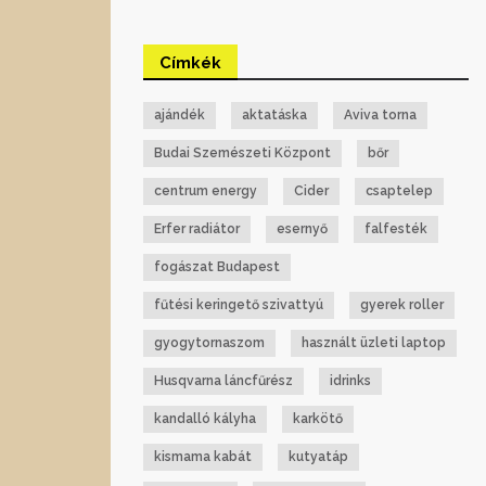
Címkék
ajándék
aktatáska
Aviva torna
Budai Szemészeti Központ
bőr
centrum energy
Cider
csaptelep
Erfer radiátor
esernyő
falfesték
fogászat Budapest
fűtési keringető szivattyú
gyerek roller
gyogytornaszom
használt üzleti laptop
Husqvarna láncfűrész
idrinks
kandalló kályha
karkötő
kismama kabát
kutyatáp