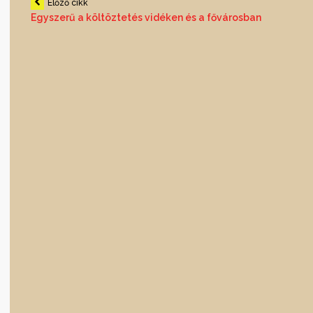
Bejegyzés
Előző cikk
Egyszerű a költöztetés vidéken és a fővárosban
navigáció