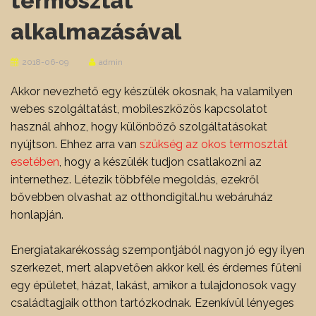
termosztát
alkalmazásával
2018-06-09
admin
Akkor nevezhető egy készülék okosnak, ha valamilyen
webes szolgáltatást, mobileszközös kapcsolatot
használ ahhoz, hogy különböző szolgáltatásokat
nyújtson. Ehhez arra van
szükség az okos termosztát
esetében
, hogy a készülék tudjon csatlakozni az
internethez. Létezik többféle megoldás, ezekről
bővebben olvashat az otthondigital.hu webáruház
honlapján.
Energiatakarékosság szempontjából nagyon jó egy ilyen
szerkezet, mert alapvetően akkor kell és érdemes fűteni
egy épületet, házat, lakást, amikor a tulajdonosok vagy
családtagjaik otthon tartózkodnak. Ezenkívül lényeges