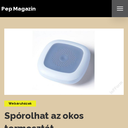
Pep Magazin
TO
NAV
Webáruházak
Spórolhat az okos