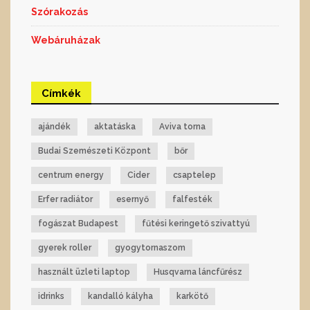
Szórakozás
Webáruházak
Címkék
ajándék
aktatáska
Aviva torna
Budai Szemészeti Központ
bőr
centrum energy
Cider
csaptelep
Erfer radiátor
esernyő
falfesték
fogászat Budapest
fűtési keringető szivattyú
gyerek roller
gyogytornaszom
használt üzleti laptop
Husqvarna láncfűrész
idrinks
kandalló kályha
karkötő