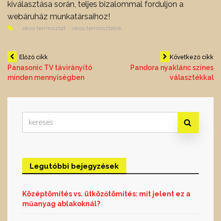
kiválasztása során, teljes bizalommal forduljon a
webáruház munkatársaihoz!
okos termosztát
okos termosztátok
Bejegyzés
Előző cikk
Következő cikk
Panasonic TV távirányító
Pandora nyaklánc színes
minden mennyiségben
választékkal
navigáció
Search
for:
Legutóbbi bejegyzések
Középtömítés vs. ütközőtömítés: mit jelent ez a
műanyag ablakoknál?