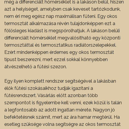
még a differenciált hőmérséklet is a lakáson belül, hiszen
azt a helyiséget, amelyben csak keveset tartózkodunk,
nem éri meg egész nap maximálisan fűteni.
Egy okos
termosztát alkalmazása révén tulajdonképpen ezt a
fölösleges kiadást is megspórolhatjuk. A lakáson belüli
differenciált hőmérséklet megvalósítható egy központi
termosztáttal és termosztatikus radiátorszelepekkel.
Ezért mindenképpen érdemes egy okos termosztát
típust beszerezni, mert ezzel sokkal könnyebben
átvészelhető a fűtési szezon.
Egy ilyen komplett rendszer segítségével a lakásban
élők fűtési szokásaikhoz tudják igazítani a
fűtésrendszert. Vásárlás előtt azonban több
szempontot is figyelembe kell venni, ezek közül is talán
a legfontosabb az adott ingatlan mérete. Nagyon jó
befektetésnek számít, mert az ára hamar megtérül. Ha
esetleg szüksége volna segítségre az okos termosztát