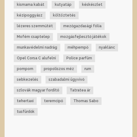
kismama kabát
kutyatáp
késkészlet
kézipoggyász
költöztetés
lézeres szemműtét
mezőgazdasági fólia
Mofém csaptelep
mozgásfejlesztő játékok
munkavédelmi nadrág
méhpempő
nyaklánc
Opel Corsa C alufelni
Police parfüm
pompom
propoliszos méz
rum
sebkezelés
szabadalmi ügyvivő
szlovák magyar fordító
Tatratea ár
tehertaxi
teremcipő
Thomas Sabo
tusfürdők