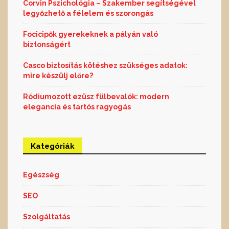
Corvin Pszichológia – Szakember segítségével
legyőzhető a félelem és szorongás
Focicipők gyerekeknek a pályán való
biztonságért
Casco biztosítás kötéshez szükséges adatok:
mire készülj előre?
Ródiumozott ezüsz fülbevalók: modern
elegancia és tartós ragyogás
Kategóriák
Egészség
SEO
Szolgáltatás