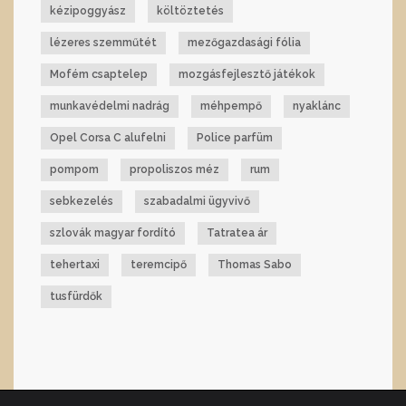
kézipoggyász
költöztetés
lézeres szemműtét
mezőgazdasági fólia
Mofém csaptelep
mozgásfejlesztő játékok
munkavédelmi nadrág
méhpempő
nyaklánc
Opel Corsa C alufelni
Police parfüm
pompom
propoliszos méz
rum
sebkezelés
szabadalmi ügyvivő
szlovák magyar fordító
Tatratea ár
tehertaxi
teremcipő
Thomas Sabo
tusfürdők