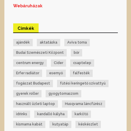
Webáruházak
Címkék
ajándék
aktatáska
Aviva torna
Budai Szemészeti Központ
bőr
centrum energy
Cider
csaptelep
Erfer radiátor
esernyő
falfesték
fogászat Budapest
fűtési keringető szivattyú
gyerek roller
gyogytornaszom
használt üzleti laptop
Husqvarna láncfűrész
idrinks
kandalló kályha
karkötő
kismama kabát
kutyatáp
késkészlet