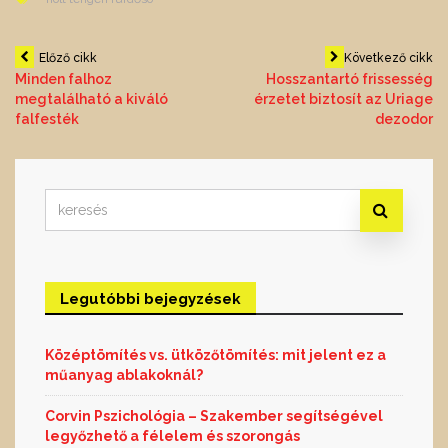
Bejegyzés
Előző cikk
Következő cikk
Minden falhoz
Hosszantartó frissesség
megtalálható a kiváló
érzetet biztosít az Uriage
navigáció
falfesték
dezodor
Search
for:
Legutóbbi bejegyzések
Középtömítés vs. ütközőtömítés: mit jelent ez a
műanyag ablakoknál?
Corvin Pszichológia – Szakember segítségével
legyőzhető a félelem és szorongás