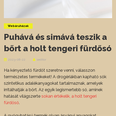
Webáruházak
Puhává és simává teszik a
bőrt a holt tengeri fürdősó
2023-08-22
seditor
Ha kényeztető fürdőt szeretne venni, válasszon
természetes termékeket! A drogériákban kapható sók
szintetikus adalékanyagokat tartalmaznak, amelyek
irritálhatják a bőrt. Az egyik legismertebb só, aminek
hatását világszerte
sokan értékelik, a holt tengeri
fürdősó
.
A gyógyhatású termék olyan ásványi anyagokat