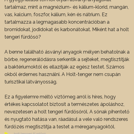
tartalmaz, mint a magnézium- és kálium-klorid, mangán,
vas, kalcium, foszfor, kálium, kén és nátrium. Ez
tartalmazza a legmagasabb koncentrációban a
bromidokat, jodidokat és karbonátokat. Miként hat a holt
tengeri fürdősó?
A benne található ásványi anyagok mélyen behatolnak a
bőrbe, regenerálódásra serkentik a sejteket, megtisztítják
a baktériumoktól és ellazítják az egész testet. Számos
okból érdemes használni. A Holt-tenger nem csupán
turisztikai látványosság.
Ez a figyelemre méltó víztömeg arról is híres, hogy
értékes kapcsolatot biztosít a természetes ápoláshoz,
nevezetesen a holt tengeri fürdősóról. A sónak pihentető
és nyugtató hatása van, ráadásul a vele való rendszeres
fürdőzés megtisztítja a testet a méreganyagoktól.
holt tengeri fürdősó