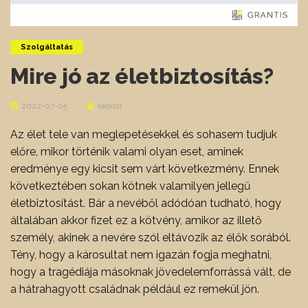
Szolgáltatás
Mire jó az életbiztosítás?
2022-07-05
seditor
Az élet tele van meglepetésekkel és sohasem tudjuk
előre, mikor történik valami olyan eset, aminek
eredménye egy kicsit sem várt következmény. Ennek
következtében sokan kötnek valamilyen jellegű
életbiztosítást. Bár a nevéből adódóan tudható, hogy
általában akkor fizet ez a kötvény, amikor az illető
személy, akinek a nevére szól eltávozik az élők sorából.
Tény, hogy a károsultat nem igazán fogja meghatni,
hogy a tragédiája másoknak jövedelemforrássá vált, de
a hátrahagyott családnak például ez remekül jön.