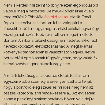
Nem is kérdés, miszerint többnyire ezen elgondolásból
valósul meg a befizetés. De melyik opció kínál kiváló
megtérülést? Többféle
életbiztosítás
létezik. Ennél
fogva, személyre szabottan lehet válogatni a
típusokból. Jó hír, hogy megtakarítási célokat ugyanúgy
kiszolgálhat, ezért több tekintetben megéri mellette
dönteni, Amikor a takarékosság nem feltétel, akkor azt
nevezik kockázati életbiztosításnak. A megtakarítási
kötvények tekintetében is választható vegyes, illetve
befektetési opció annak függvényében, hogy valaki fix
kamatozásban gondolkodik vagy sem.
A másik lehetőség a csoportos életbiztosítás, ami
egyszerre több személyre érvényes. Látható tehát,
hogy a portfólió elég széles és mindez még nem az
összes kategória, ami rendelkezésre áll. Az évtizedek
során a pénzügyi szakembereknek bőven volt idejük
kitalálni olyan konstrukciókat, amelyek kiszolgálják az