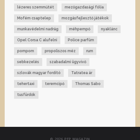
lézeres szemműtét
mezőgazdasági fólia
Mofém csaptelep
mozgásfejlesztő játékok
munkavédelmi nadrág
méhpempő
nyaklánc
Opel Corsa C alufelni
Police parfüm
pompom
propoliszos méz
rum
sebkezelés
szabadalmi ügyvivő
szlovák magyar fordító
Tatratea ár
tehertaxi
teremcipő
Thomas Sabo
tusfürdők
© 2026 PEP MAGAZIN