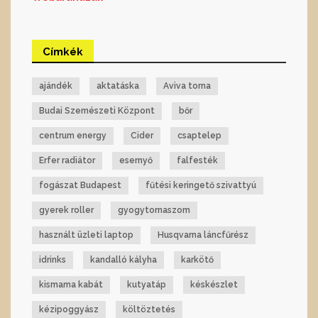
Címkék
ajándék
aktatáska
Aviva torna
Budai Szemészeti Központ
bőr
centrum energy
Cider
csaptelep
Erfer radiátor
esernyő
falfesték
fogászat Budapest
fűtési keringető szivattyú
gyerek roller
gyogytornaszom
használt üzleti laptop
Husqvarna láncfűrész
idrinks
kandalló kályha
karkötő
kismama kabát
kutyatáp
késkészlet
kézipoggyász
költöztetés