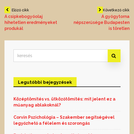
Bejegyzés
Előző cikk
Következő cikk
A csipkebogyóolaj
A gyógytorna
hihetetlen eredményeket
népszerűsége Budapesten
navigáció
produkál
is töretlen
Search
for:
Legutóbbi bejegyzések
Középtömítés vs. ütközőtömítés: mit jelent ez a
műanyag ablakoknál?
Corvin Pszichológia – Szakember segítségével
legyőzhető a félelem és szorongás