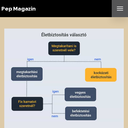
Pep Magazin
TO
NAV