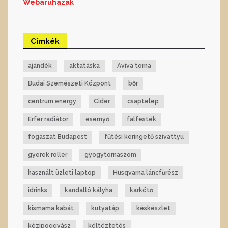
Webáruházak
Címkék
ajándék
aktatáska
Aviva torna
Budai Szemészeti Központ
bőr
centrum energy
Cider
csaptelep
Erfer radiátor
esernyő
falfesték
fogászat Budapest
fűtési keringető szivattyú
gyerek roller
gyogytornaszom
használt üzleti laptop
Husqvarna láncfűrész
idrinks
kandalló kályha
karkötő
kismama kabát
kutyatáp
késkészlet
kézipoggyász
költöztetés