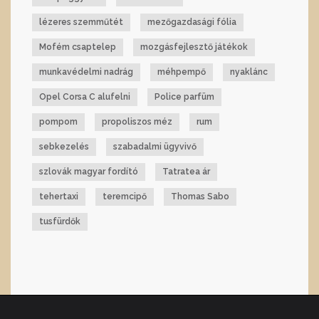
lézeres szemműtét
mezőgazdasági fólia
Mofém csaptelep
mozgásfejlesztő játékok
munkavédelmi nadrág
méhpempő
nyaklánc
Opel Corsa C alufelni
Police parfüm
pompom
propoliszos méz
rum
sebkezelés
szabadalmi ügyvivő
szlovák magyar fordító
Tatratea ár
tehertaxi
teremcipő
Thomas Sabo
tusfürdők