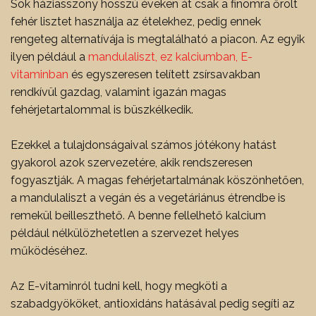
Sok háziasszony hosszú éveken át csak a finomra őrölt
fehér lisztet használja az ételekhez, pedig ennek
rengeteg alternatívája is megtalálható a piacon. Az egyik
ilyen például a
mandulaliszt, ez kalciumban, E-
vitaminban
és egyszeresen telített zsírsavakban
rendkívül gazdag, valamint igazán magas
fehérjetartalommal is büszkélkedik.
Ezekkel a tulajdonságaival számos jótékony hatást
gyakorol azok szervezetére, akik rendszeresen
fogyasztják. A magas fehérjetartalmának köszönhetően,
a mandulaliszt a vegán és a vegetáriánus étrendbe is
remekül beilleszthető. A benne fellelhető kalcium
például nélkülözhetetlen a szervezet helyes
működéséhez.
Az E-vitaminról tudni kell, hogy megköti a
szabadgyököket, antioxidáns hatásával pedig segíti az