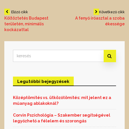
Bejegyzés
Előző cikk
Következő cikk
Költöztetés Budapest
A fenyő íróasztal a szoba
területén, minimális
ékessége
navigáció
kockázattal
Search
for:
Legutóbbi bejegyzések
Középtömítés vs. ütközőtömítés: mit jelent ez a
műanyag ablakoknál?
Corvin Pszichológia – Szakember segítségével
legyőzhető a félelem és szorongás