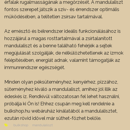
érfalak rugalmasságának a megőrzését. A mandulaliszt
fontos szerepet játszik a szív- és érrendszer optimális
működésében, a telítetlen zsírsav tartalmával.
Az emésztő és bélrendszer ideális funkcionálásához is
hozzájárul a magas rosttartalmával a zsírtalanított
mandulaliszt és a benne található fehérjék a sejtek
megújulását szolgálják, de nélkülözhetetlenek az izmok
felépítésében, energiát adnak, valamint támogatják az
immunrendszer egészségét.
Minden olyan péksüteményhez, kenyérhez, pizzához,
süteményhez kiváló a mandulaliszt, amihez jól illik az
édeskés íz. Rendkívül változatosan fel lehet használni,
próbálja ki Ön is! Ehhez csupán meg kell rendelnie a
bulkshop.hu webáruház kínálatából a mandulalisztet,
ezután rövid idővel már süthet-főzhet belőle.
bulkshop
mandulaliszt