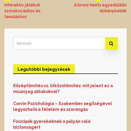
Bejegyzés
Interaktív játékok
A bronz heets egyedülálló
szórakozáshoz és
dohánykellék
navigáció
tanuláshoz
Search
for:
Legutóbbi bejegyzések
Középtömítés vs. ütközőtömítés: mit jelent ez a
műanyag ablakoknál?
Corvin Pszichológia – Szakember segítségével
legyőzhető a félelem és szorongás
Focicipők gyerekeknek a pályán való
biztonságért