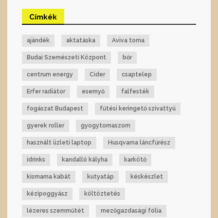
Címkék
ajándék
aktatáska
Aviva torna
Budai Szemészeti Központ
bőr
centrum energy
Cider
csaptelep
Erfer radiátor
esernyő
falfesték
fogászat Budapest
fűtési keringető szivattyú
gyerek roller
gyogytornaszom
használt üzleti laptop
Husqvarna láncfűrész
idrinks
kandalló kályha
karkötő
kismama kabát
kutyatáp
késkészlet
kézipoggyász
költöztetés
lézeres szemműtét
mezőgazdasági fólia