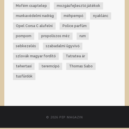
Mofém csaptelep
mozgásfejlesztő játékok
munkavédelmi nadrág
méhpempő
nyaklánc
Opel Corsa C alufelni
Police parfüm
pompom
propoliszos méz
rum
sebkezelés
szabadalmi ügyvivő
szlovák magyar fordító
Tatratea ár
tehertaxi
teremcipő
Thomas Sabo
tusfürdők
© 2026 PEP MAGAZIN