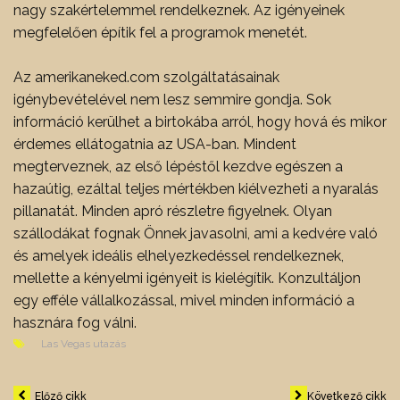
nagy szakértelemmel rendelkeznek. Az igényeinek
megfelelően építik fel a programok menetét.
Az amerikaneked.com szolgáltatásainak
igénybevételével nem lesz semmire gondja. Sok
információ kerülhet a birtokába arról, hogy hová és mikor
érdemes ellátogatnia az USA-ban. Mindent
megterveznek, az első lépéstől kezdve egészen a
hazaútig, ezáltal teljes mértékben kiélvezheti a nyaralás
pillanatát. Minden apró részletre figyelnek. Olyan
szállodákat fognak Önnek javasolni, ami a kedvére való
és amelyek ideális elhelyezkedéssel rendelkeznek,
mellette a kényelmi igényeit is kielégítik. Konzultáljon
egy efféle vállalkozással, mivel minden információ a
hasznára fog válni.
Las Vegas utazás
Előző cikk
Következő cikk