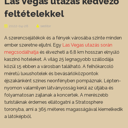
Las Vegas utazás kedvező
feltételekkel
2022-04-26
seditor
A szerencsejátékok és a fények városába szinte minden
ember szeretne eljutni. Egy
Las Vegas utazás során
megcsodálhatja
és élvezheti a 6,8 km hosszan elnyúló
kaszinó hoteleket. A világ 25 legnagyobb szállodája
közül 15 ebben a városban található. A felhőkarcoló
méretű luxushotelek és bevásárlóközpontok
éjszakánként színes neonfényben pompáznak. Lépten-
nyomon valamilyen látványosság kerül az útjába és
folyamatosan zajlanak a koncertek. A merészebb
turistáknak érdemes ellátogatni a Stratosphere
toronyba, ami a 365 méteres magasságával kiemelkedik
a látóképből.