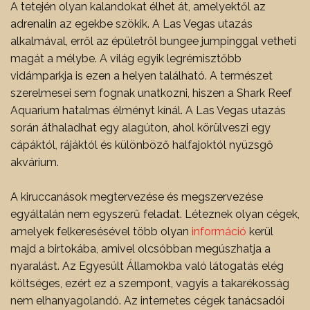
A tetején olyan kalandokat élhet át, amelyektől az
adrenalin az egekbe szökik. A Las Vegas utazás
alkalmával, erről az épületről bungee jumpinggal vetheti
magát a mélybe. A világ egyik legrémisztőbb
vidámparkja is ezen a helyen található. A természet
szerelmesei sem fognak unatkozni, hiszen a Shark Reef
Aquarium hatalmas élményt kínál. A Las Vegas utazás
során áthaladhat egy alagúton, ahol körülveszi egy
cápáktól, rájáktól és különböző halfajoktól nyüzsgő
akvárium.
A kiruccanások megtervezése és megszervezése
egyáltalán nem egyszerű feladat. Léteznek olyan cégek,
amelyek felkeresésével több olyan
információ
kerül
majd a birtokába, amivel olcsóbban megúszhatja a
nyaralást. Az Egyesült Államokba való látogatás elég
költséges, ezért ez a szempont, vagyis a takarékosság
nem elhanyagolandó. Az internetes cégek tanácsadói