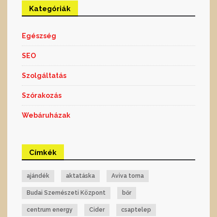
Kategóriák
Egészség
SEO
Szolgáltatás
Szórakozás
Webáruházak
Címkék
ajándék
aktatáska
Aviva torna
Budai Szemészeti Központ
bőr
centrum energy
Cider
csaptelep