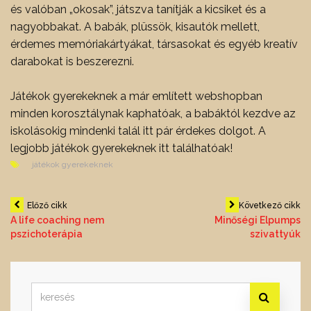
és valóban „okosak”, játszva tanítják a kicsiket és a
nagyobbakat. A babák, plüssök, kisautók mellett,
érdemes memóriakártyákat, társasokat és egyéb kreatív
darabokat is beszerezni.
Játékok gyerekeknek a már említett webshopban
minden korosztálynak kaphatóak, a babáktól kezdve az
iskolásokig mindenki talál itt pár érdekes dolgot. A
legjobb játékok gyerekeknek itt találhatóak!
játékok gyerekeknek
Bejegyzés
Előző cikk
Következő cikk
A life coaching nem
Minőségi Elpumps
pszichoterápia
szivattyúk
navigáció
Search
for: