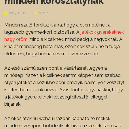
minden korosztálynak
2019-12-12
admin
Minden szülő törekszik arra, hogy a csemetéinek a
legszebb gyermekkort biztosítsa. A
játékok gyerekeknek
nagy öröm
mind a kicsiknek, mind pedig a nagyoknak. A
kínálat manapság hatalmas, ezért sok szülő nem tudja
eldönteni, hogy honnan és mit szerezzen be.
Az első számú szempont a vásárlásnál legyen a
minőség, hiszen a kicsiknek semmiképpen sem szabad
olyan játékot a kezükbe adni, amelyik bármilyen veszélyt
is jelenthetne rájuk nézve. Az is fontos ugyanakkor, hogy
a játékok gyerekeknek készségfejlesztő jelleggel
bírjanak.
Az okosjatek.hu webáruházban kapható termékek
minden szempontból ideálisak, hiszen szépek, tartósak