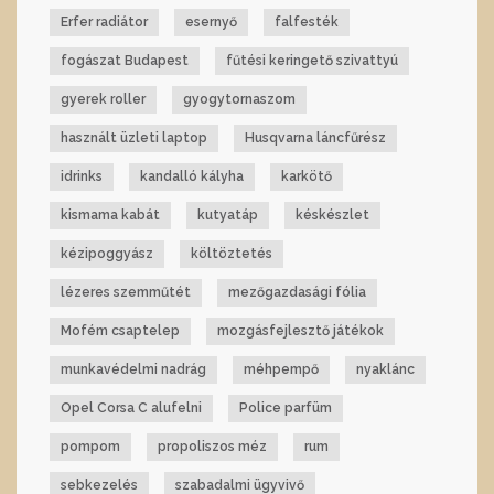
Erfer radiátor
esernyő
falfesték
fogászat Budapest
fűtési keringető szivattyú
gyerek roller
gyogytornaszom
használt üzleti laptop
Husqvarna láncfűrész
idrinks
kandalló kályha
karkötő
kismama kabát
kutyatáp
késkészlet
kézipoggyász
költöztetés
lézeres szemműtét
mezőgazdasági fólia
Mofém csaptelep
mozgásfejlesztő játékok
munkavédelmi nadrág
méhpempő
nyaklánc
Opel Corsa C alufelni
Police parfüm
pompom
propoliszos méz
rum
sebkezelés
szabadalmi ügyvivő