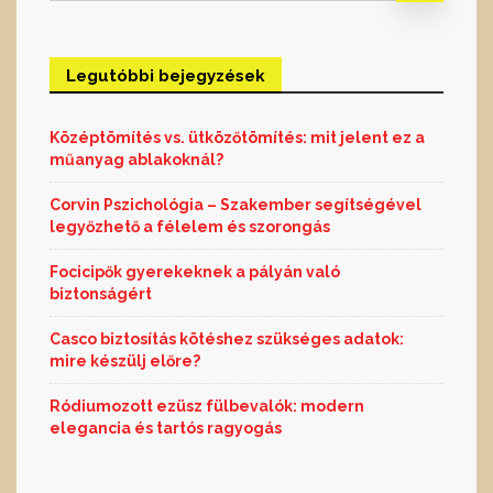
Legutóbbi bejegyzések
Középtömítés vs. ütközőtömítés: mit jelent ez a
műanyag ablakoknál?
Corvin Pszichológia – Szakember segítségével
legyőzhető a félelem és szorongás
Focicipők gyerekeknek a pályán való
biztonságért
Casco biztosítás kötéshez szükséges adatok:
mire készülj előre?
Ródiumozott ezüsz fülbevalók: modern
elegancia és tartós ragyogás