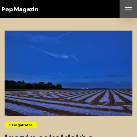
Pep Magazin
TO
NAV
Szolgáltatás