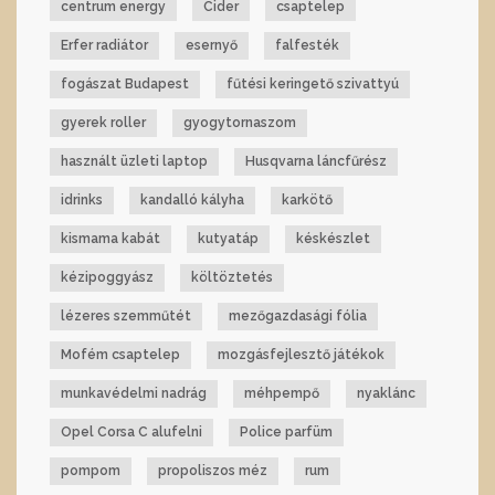
centrum energy
Cider
csaptelep
Erfer radiátor
esernyő
falfesték
fogászat Budapest
fűtési keringető szivattyú
gyerek roller
gyogytornaszom
használt üzleti laptop
Husqvarna láncfűrész
idrinks
kandalló kályha
karkötő
kismama kabát
kutyatáp
késkészlet
kézipoggyász
költöztetés
lézeres szemműtét
mezőgazdasági fólia
Mofém csaptelep
mozgásfejlesztő játékok
munkavédelmi nadrág
méhpempő
nyaklánc
Opel Corsa C alufelni
Police parfüm
pompom
propoliszos méz
rum