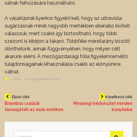
sátrak felhúzására használható.
A vásárlásnál ilyenkor figyelni kell, hogy az ultraviola
sugárzásnak minél nagyobb mértékben ellenálló kivitelt
válasszuk, mert csakis így biztosítható, hogy több
szezont is kibírjon a takaró. Többféle méretarány között
dönthetünk, annak függvényében, hogy milyen célt
akarunk elérni. A mezőgazdasági fólia figyelemreméltó
tulajdonságainak kihasználása csakis az előnyünkre
válhat.
fólia
mezőgazdasági fólia
Bejegyzés
Előző cikk
Következő cikk
Brainbox családi
Minőségi késkészlet minden
társasjáték az esős estéken
konyhába
navigáció
Search