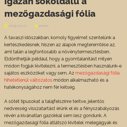
Igazán sokoldalú a
mezőgazdasági fólia
2019-03-27
admin
A tavaszi időszakban, komoly figyelmet szentelünk a
kertészkedésnek, hiszen az alapok megteremtése az,
ami talán a legfontosabb a növénytermesztésben.
Eldönthetjük például, hogy a gyomtalanítást milyen
módon fogjuk kivitelezni, a termesztésben használunk-e
sajátos eszközöket vagy sem. Az
mezőgazdasági fólia
hihetetlenül változatos
módon alkalmazható és a
hatékonyságához nem fér kétség.
A sötét típusokat a talajfelszínre terítve, jelentős
nedvesség visszatartást érünk el és a fényszabályozás
révén a kívánatlan gazokkal sem lesz gondunk. A
mezőgazdasági fólia átlátszó kivitelei, melegágyak és