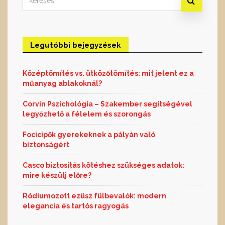
for:
Legutóbbi bejegyzések
Középtömítés vs. ütközőtömítés: mit jelent ez a
műanyag ablakoknál?
Corvin Pszichológia – Szakember segítségével
legyőzhető a félelem és szorongás
Focicipők gyerekeknek a pályán való
biztonságért
Casco biztosítás kötéshez szükséges adatok:
mire készülj előre?
Ródiumozott ezüsz fülbevalók: modern
elegancia és tartós ragyogás