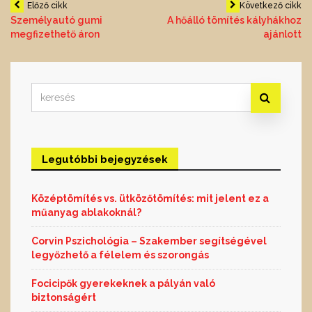
Bejegyzés
Előző cikk
Következő cikk
Személyautó gumi
A hőálló tömítés kályhákhoz
megfizethető áron
ajánlott
navigáció
Search
for:
Legutóbbi bejegyzések
Középtömítés vs. ütközőtömítés: mit jelent ez a
műanyag ablakoknál?
Corvin Pszichológia – Szakember segítségével
legyőzhető a félelem és szorongás
Focicipők gyerekeknek a pályán való
biztonságért