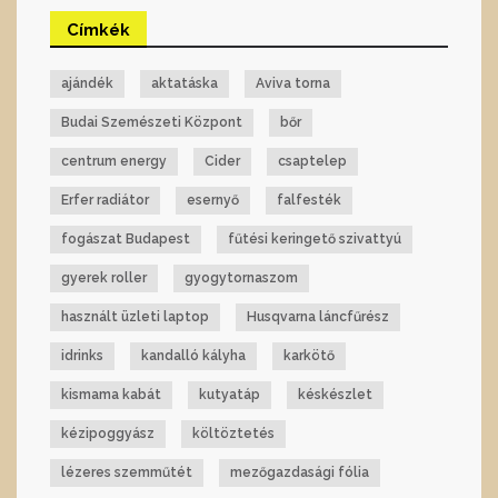
Címkék
ajándék
aktatáska
Aviva torna
Budai Szemészeti Központ
bőr
centrum energy
Cider
csaptelep
Erfer radiátor
esernyő
falfesték
fogászat Budapest
fűtési keringető szivattyú
gyerek roller
gyogytornaszom
használt üzleti laptop
Husqvarna láncfűrész
idrinks
kandalló kályha
karkötő
kismama kabát
kutyatáp
késkészlet
kézipoggyász
költöztetés
lézeres szemműtét
mezőgazdasági fólia