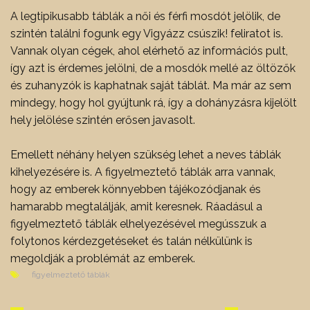
A legtipikusabb táblák a női és férfi mosdót jelölik, de
szintén találni fogunk egy Vigyázz csúszik! feliratot is.
Vannak olyan cégek, ahol elérhető az információs pult,
így azt is érdemes jelölni, de a mosdók mellé az öltözők
és zuhanyzók is kaphatnak saját táblát.
Ma már az sem
mindegy, hogy hol gyújtunk rá, így a dohányzásra kijelölt
hely jelölése szintén erősen javasolt.
Emellett néhány helyen szükség lehet a neves táblák
kihelyezésére is. A figyelmeztető táblák arra vannak,
hogy az emberek könnyebben tájékozódjanak és
hamarabb megtalálják, amit keresnek. Ráadásul a
figyelmeztető táblák elhelyezésével megússzuk a
folytonos kérdezgetéseket és talán nélkülünk is
megoldják a problémát az emberek.
figyelmeztető táblák