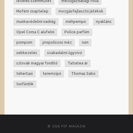
lézeres szemműtét
mezőgazdasági fólia
Mofém csaptelep
mozgásfejlesztő játékok
munkavédelmi nadrág
méhpempő
nyaklánc
Opel Corsa C alufelni
Police parfüm
pompom
propoliszos méz
rum
sebkezelés
szabadalmi ügyvivő
szlovák magyar fordító
Tatratea ár
tehertaxi
teremcipő
Thomas Sabo
tusfürdők
© 2026 PEP MAGAZIN