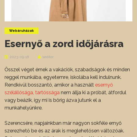
Webáruházak
Esernyő a zord időjárásra
2023-09-18
seditor
Ősszel véget érnek a vakációk, szabadságok és minden
reggel munkába, egyetemre, iskolába kell indulnunk.
Rendkívül bosszantó, amikor a használt
esernyő
szélállósága, tartóssága
nem állja ki a próbát, átfordul
vagy beázik, így mi is bőrig ázva jutunk el a
munkahelyünkre.
Szerencsére, napjainkban már nagyon sokféle ernyő
szerezhető be és az árak is meglehetősen változóak.