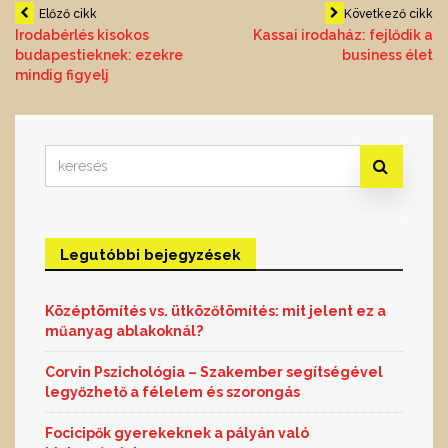
Bejegyzés
Előző cikk
Következő cikk
Irodabérlés kisokos
Kassai irodaház: fejlődik a
budapestieknek: ezekre
business élet
navigáció
mindig figyelj
Search
for:
Legutóbbi bejegyzések
Középtömítés vs. ütközőtömítés: mit jelent ez a
műanyag ablakoknál?
Corvin Pszichológia – Szakember segítségével
legyőzhető a félelem és szorongás
Focicipők gyerekeknek a pályán való