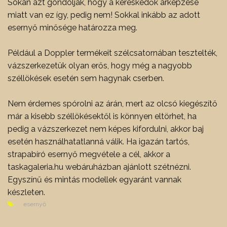
Sokan azt gondolják, hogy a kereskedők árképzése
miatt van ez így, pedig nem! Sokkal inkább az adott
esernyő minősége határozza meg.
Például a Doppler termékeit szélcsatornában tesztelték,
vázszerkezetük olyan erős, hogy még a nagyobb
széllökések esetén sem hagynak cserben.
Nem érdemes spórolni az árán, mert az olcsó kiegészítő
már a kisebb széllökésektől is könnyen eltörhet, ha
pedig a vázszerkezet nem képes kifordulni, akkor baj
esetén használhatatlanná válik. Ha igazán tartós,
strapabíró esernyő megvétele a cél, akkor a
taskagaleria.hu webáruházban ajánlott szétnézni.
Egyszínű és mintás modellek egyaránt vannak
készleten.
esernyő