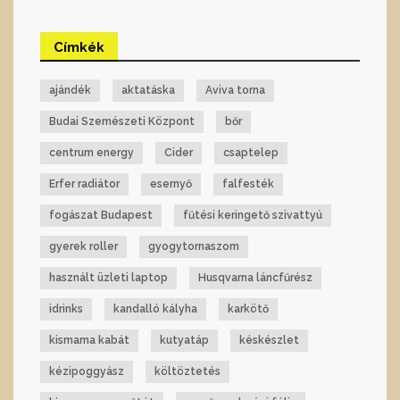
Címkék
ajándék
aktatáska
Aviva torna
Budai Szemészeti Központ
bőr
centrum energy
Cider
csaptelep
Erfer radiátor
esernyő
falfesték
fogászat Budapest
fűtési keringető szivattyú
gyerek roller
gyogytornaszom
használt üzleti laptop
Husqvarna láncfűrész
idrinks
kandalló kályha
karkötő
kismama kabát
kutyatáp
késkészlet
kézipoggyász
költöztetés