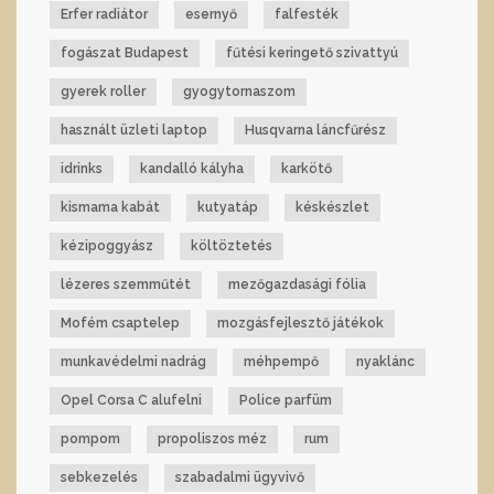
Erfer radiátor
esernyő
falfesték
fogászat Budapest
fűtési keringető szivattyú
gyerek roller
gyogytornaszom
használt üzleti laptop
Husqvarna láncfűrész
idrinks
kandalló kályha
karkötő
kismama kabát
kutyatáp
késkészlet
kézipoggyász
költöztetés
lézeres szemműtét
mezőgazdasági fólia
Mofém csaptelep
mozgásfejlesztő játékok
munkavédelmi nadrág
méhpempő
nyaklánc
Opel Corsa C alufelni
Police parfüm
pompom
propoliszos méz
rum
sebkezelés
szabadalmi ügyvivő