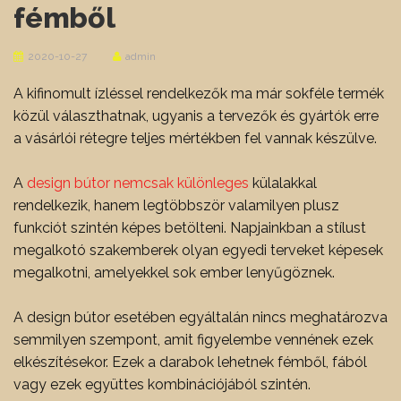
fémből
2020-10-27
admin
A kifinomult ízléssel rendelkezők ma már sokféle termék
közül választhatnak, ugyanis a tervezők és gyártók erre
a vásárlói rétegre teljes mértékben fel vannak készülve.
A
design bútor nemcsak különleges
külalakkal
rendelkezik, hanem legtöbbször valamilyen plusz
funkciót szintén képes betölteni. Napjainkban a stílust
megalkotó szakemberek olyan egyedi terveket képesek
megalkotni, amelyekkel sok ember lenyűgöznek.
A design bútor esetében egyáltalán nincs meghatározva
semmilyen szempont, amit figyelembe vennének ezek
elkészítésekor. Ezek a darabok lehetnek fémből, fából
vagy ezek együttes kombinációjából szintén.