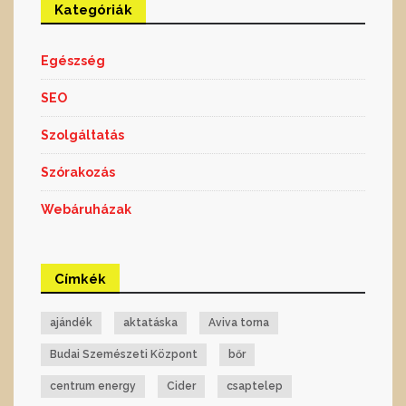
Kategóriák
Egészség
SEO
Szolgáltatás
Szórakozás
Webáruházak
Címkék
ajándék
aktatáska
Aviva torna
Budai Szemészeti Központ
bőr
centrum energy
Cider
csaptelep