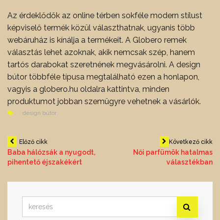
Az érdeklődők az online térben sokféle modern stílust
képviselő termék közül választhatnak, ugyanis több
webáruház is kínálja a termékeit. A Globero remek
választás lehet azoknak, akik nemcsak szép, hanem
tartós darabokat szeretnének megvásárolni. A design
bútor többféle típusa megtalálható ezen a honlapon,
vagyis a globero.hu oldalra kattintva, minden
produktumot jobban szemügyre vehetnek a vásárlók.
design bútor
Bejegyzés
Előző cikk
Következő cikk
Baba hálózsák a nyugodt,
Női parfümök hatalmas
pihentető éjszakékért
választékban
navigáció
Search
for: