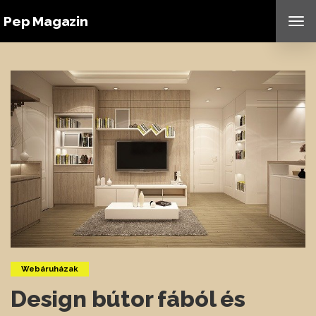
Pep Magazin
TO
NAV
Webáruházak
Design bútor fából és