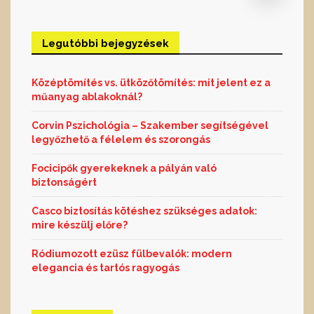
Legutóbbi bejegyzések
Középtömítés vs. ütközőtömítés: mit jelent ez a
műanyag ablakoknál?
Corvin Pszichológia – Szakember segítségével
legyőzhető a félelem és szorongás
Focicipők gyerekeknek a pályán való
biztonságért
Casco biztosítás kötéshez szükséges adatok:
mire készülj előre?
Ródiumozott ezüsz fülbevalók: modern
elegancia és tartós ragyogás