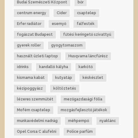
Budai Szemészeti Központ
bőr
centrum energy
Cider
csaptelep
Erfer radiátor
esernyő
falfesték
fogászat Budapest
fűtési keringető szivattyú
gyerek roller
gyogytornaszom
használt üzleti laptop
Husqvarna láncfűrész
idrinks
kandalló kályha
karkötő
kismama kabát
kutyatáp
késkészlet
kézipoggyász
költöztetés
lézeres szemműtét
mezőgazdasági fólia
Mofém csaptelep
mozgásfejlesztő játékok
munkavédelmi nadrág
méhpempő
nyaklánc
Opel Corsa C alufelni
Police parfüm