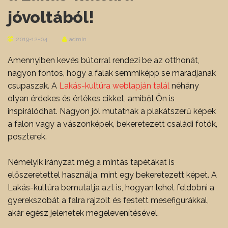
jóvoltából!
2019-12-04
admin
Amennyiben kevés bútorral rendezi be az otthonát,
nagyon fontos, hogy a falak semmiképp se maradjanak
csupaszak. A
Lakás-kultúra weblapján talál
néhány
olyan érdekes és értékes cikket, amiből Ön is
inspirálódhat. Nagyon jól mutatnak a plakátszerű képek
a falon vagy a vászonképek, bekeretezett családi fotók,
poszterek.
Némelyik irányzat még a mintás tapétákat is
előszeretettel használja, mint egy bekeretezett képet. A
Lakás-kultúra bemutatja azt is, hogyan lehet feldobni a
gyerekszobát a falra rajzolt és festett mesefigurákkal,
akár egész jelenetek megelevenítésével.