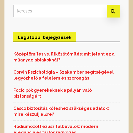
Search
for:
Legutóbbi bejegyzések
Középtömítés vs. ütközőtömítés: mit jelent ez a
műanyag ablakoknál?
Corvin Pszichológia – Szakember segítségével
legyőzhető a félelem és szorongás
Focicipők gyerekeknek a pályán való
biztonságért
Casco biztosítás kötéshez szükséges adatok:
mire készülj előre?
Ródiumozott ezüsz fülbevalók: modern
elegancia és tartós ragyogás