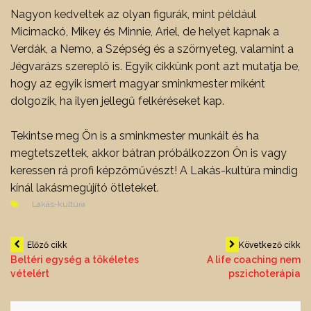
Nagyon kedveltek az olyan figurák, mint például
Micimackó, Mikey és Minnie, Ariel, de helyet kapnak a
Verdák, a Nemo, a Szépség és a szörnyeteg, valamint a
Jégvarázs szereplő is. Egyik cikkünk pont azt mutatja be,
hogy az egyik ismert magyar sminkmester miként
dolgozik, ha ilyen jellegű felkéréseket kap.
Tekintse meg Ön is a sminkmester munkáit és ha
megtetszettek, akkor bátran próbálkozzon Ön is vagy
keressen rá profi képzőművészt! A Lakás-kultúra mindig
kínál lakásmegújító ötleteket.
Lakás-kultúra
Bejegyzés
Előző cikk
Következő cikk
Beltéri egység a tökéletes
A life coaching nem
vételért
pszichoterápia
navigáció