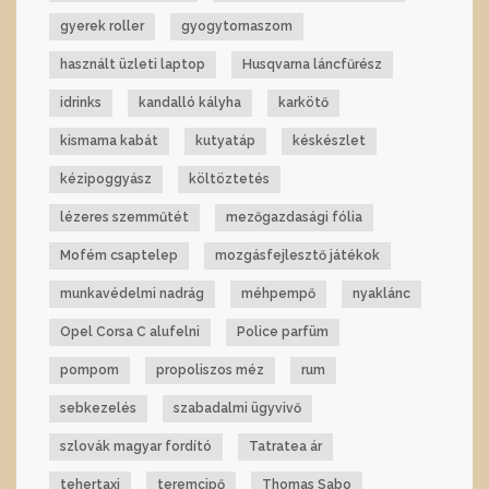
gyerek roller
gyogytornaszom
használt üzleti laptop
Husqvarna láncfűrész
idrinks
kandalló kályha
karkötő
kismama kabát
kutyatáp
késkészlet
kézipoggyász
költöztetés
lézeres szemműtét
mezőgazdasági fólia
Mofém csaptelep
mozgásfejlesztő játékok
munkavédelmi nadrág
méhpempő
nyaklánc
Opel Corsa C alufelni
Police parfüm
pompom
propoliszos méz
rum
sebkezelés
szabadalmi ügyvivő
szlovák magyar fordító
Tatratea ár
tehertaxi
teremcipő
Thomas Sabo