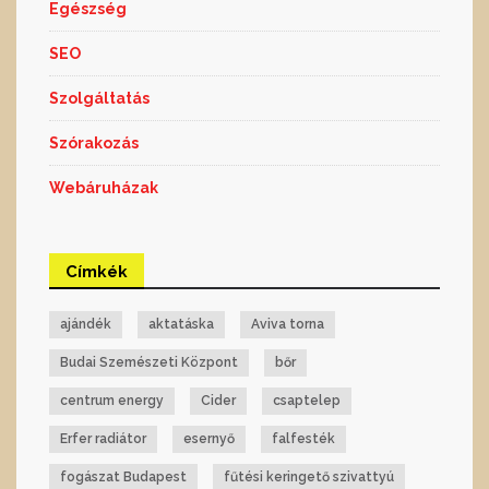
Egészség
SEO
Szolgáltatás
Szórakozás
Webáruházak
Címkék
ajándék
aktatáska
Aviva torna
Budai Szemészeti Központ
bőr
centrum energy
Cider
csaptelep
Erfer radiátor
esernyő
falfesték
fogászat Budapest
fűtési keringető szivattyú