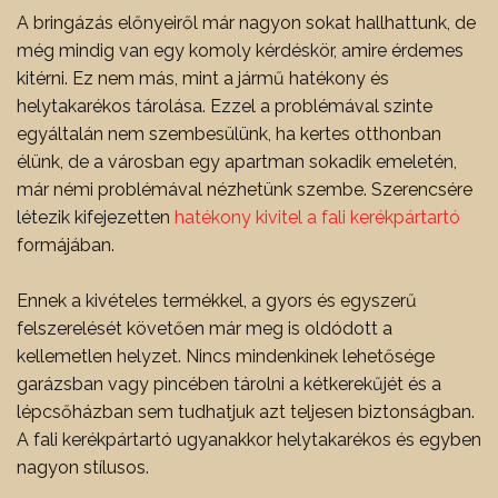
A bringázás előnyeiről már nagyon sokat hallhattunk, de
még mindig van egy komoly kérdéskör, amire érdemes
kitérni. Ez nem más, mint a jármű hatékony és
helytakarékos tárolása. Ezzel a problémával szinte
egyáltalán nem szembesülünk, ha kertes otthonban
élünk, de a városban egy apartman sokadik emeletén,
már némi problémával nézhetünk szembe. Szerencsére
létezik kifejezetten
hatékony kivitel a fali kerékpártartó
formájában.
Ennek a kivételes termékkel, a gyors és egyszerű
felszerelését követően már meg is oldódott a
kellemetlen helyzet. Nincs mindenkinek lehetősége
garázsban vagy pincében tárolni a kétkerekűjét és a
lépcsőházban sem tudhatjuk azt teljesen biztonságban.
A fali kerékpártartó ugyanakkor helytakarékos és egyben
nagyon stílusos.