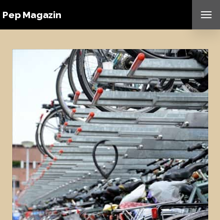
Pep Magazin
TO
NAV