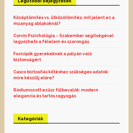
Legutóbbi bejegyzések
Középtömítés vs. ütközőtömítés: mit jelent ez a
műanyag ablakoknál?
Corvin Pszichológia – Szakember segítségével
legyőzhető a félelem és szorongás
Focicipők gyerekeknek a pályán való
biztonságért
Casco biztosítás kötéshez szükséges adatok:
mire készülj előre?
Ródiumozott ezüsz fülbevalók: modern
elegancia és tartós ragyogás
Kategóriák