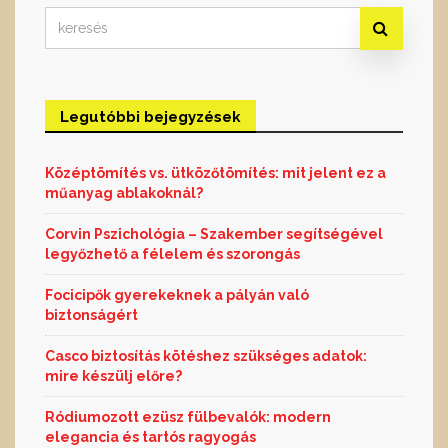
Search
for:
Legutóbbi bejegyzések
Középtömítés vs. ütközőtömítés: mit jelent ez a
műanyag ablakoknál?
Corvin Pszichológia – Szakember segítségével
legyőzhető a félelem és szorongás
Focicipők gyerekeknek a pályán való
biztonságért
Casco biztosítás kötéshez szükséges adatok:
mire készülj előre?
Ródiumozott ezüsz fülbevalók: modern
elegancia és tartós ragyogás