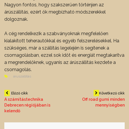
Nagyon fontos, hogy szakszerűen történjen az
árúszállítás, ezért ők megbízható módszerekkel
dolgoznak.
A cég rendelkezik a szabványoknak megfelelően
kialakított teherautókkal és egyéb felszerelésekkel. Ha
szükséges, már a szállítás legelején is segítenek a
csomagolásban, ezzel sok időt és energiát megtakarítva
a megrendelőknek, ugyanis az árúszállítás kezdete a
csomagolás.
áruszállítás
Bejegyzés
Előző cikk
Következő cikk
A számítástechnika
Off road gumi minden
Debrecen régiójában is
mennyiségben
navigáció
kelendő