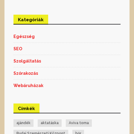
Kategóriák
Egészség
SEO
Szolgáltatás
Szórakozás
Webáruházak
Címkék
ajándék
aktatáska
Aviva torna
Budai Szemészeti Központ
bőr