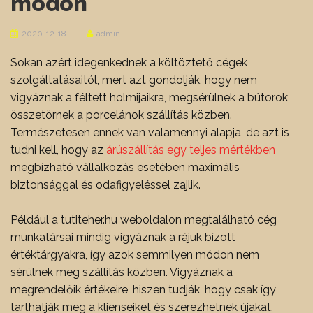
módon
2020-12-18
admin
Sokan azért idegenkednek a költöztető cégek
szolgáltatásaitól, mert azt gondolják, hogy nem
vigyáznak a féltett holmijaikra, megsérülnek a bútorok,
összetörnek a porcelánok szállítás közben.
Természetesen ennek van valamennyi alapja, de azt is
tudni kell, hogy az
árúszállítás egy teljes mértékben
megbízható vállalkozás esetében maximális
biztonsággal és odafigyeléssel zajlik.
Például a tutiteher.hu weboldalon megtalálható cég
munkatársai mindig vigyáznak a rájuk bízott
értéktárgyakra, így azok semmilyen módon nem
sérülnek meg szállítás közben.
Vigyáznak a
megrendelőik értékeire, hiszen tudják, hogy csak így
tarthatják meg a klienseiket és szerezhetnek újakat.