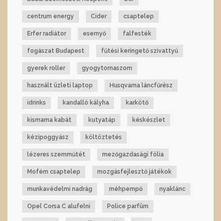
centrum energy
Cider
csaptelep
Erfer radiátor
esernyő
falfesték
fogászat Budapest
fűtési keringető szivattyú
gyerek roller
gyogytornaszom
használt üzleti laptop
Husqvarna láncfűrész
idrinks
kandalló kályha
karkötő
kismama kabát
kutyatáp
késkészlet
kézipoggyász
költöztetés
lézeres szemműtét
mezőgazdasági fólia
Mofém csaptelep
mozgásfejlesztő játékok
munkavédelmi nadrág
méhpempő
nyaklánc
Opel Corsa C alufelni
Police parfüm