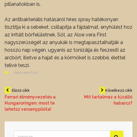
pillanatokban is.
Az antibakteriális hatásáról híres spray hatékonyan
tisztítja ki a sebeket, csillapítja a fájdalmat, enyhülést hoz
az irritált bőrfelületnek. Sőt, az Aloe vera First
nagyszerűségét az anyukák is megtapasztalhatják a
hosszú nap végén, ugyanis az tonizálja és feszesíti az
arcbőrt, illetve a hajat és a körmöket is szebbé, élettel
telivé teszi.
Aloe vera First
Bejegyzés
Előző cikk
Következő cikk
Ferrari élményvezetés a
Mit tartalmaz a tűzálló
Hungaroringen: most te
habarcs?
navigáció
lehetsz versenypilóta!
Search