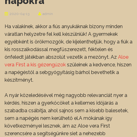
napokra
2020-04-13
admin
Ha valakinek, akkor a fiús anyukáknak bizony minden
váratlan helyzetre fel kell készülniük! A gyermekek
egyébként is örökmozgók, de kijelenthetjük, hogy a fiúk a
kis rosszalkodással megfűszerezett, féktelen és
önfeledt játékban abszolút vezetik a mezőnyt. Az
Aloe
vera First a kis gézengúzok
szüleinek a kedvence, hiszen
a napégéstől a sebgyógyításig bárhol bevethetik a
készítményt.
A nyár közeledésével még nagyobb relevanciát nyer a
kérdés, hiszen a gyerkőcöket a kellemes időjárás a
szabadba csábítja, ahol sajnos sem a kisebb balesetek,
sem a napégés nem kerülhető el.A mókának így
következményei lesznek, ám az Aloe vera First
szerencsére a segítségünkre siet a nehezebb