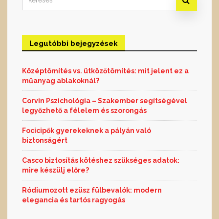
for:
Legutóbbi bejegyzések
Középtömítés vs. ütközőtömítés: mit jelent ez a
műanyag ablakoknál?
Corvin Pszichológia – Szakember segítségével
legyőzhető a félelem és szorongás
Focicipők gyerekeknek a pályán való
biztonságért
Casco biztosítás kötéshez szükséges adatok:
mire készülj előre?
Ródiumozott ezüsz fülbevalók: modern
elegancia és tartós ragyogás