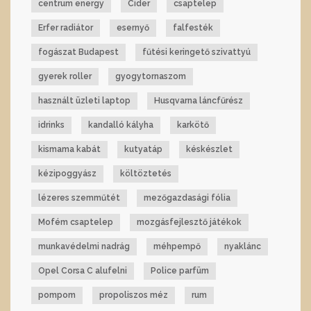
centrum energy
Cider
csaptelep
Erfer radiátor
esernyő
falfesték
fogászat Budapest
fűtési keringető szivattyú
gyerek roller
gyogytornaszom
használt üzleti laptop
Husqvarna láncfűrész
idrinks
kandalló kályha
karkötő
kismama kabát
kutyatáp
késkészlet
kézipoggyász
költöztetés
lézeres szemműtét
mezőgazdasági fólia
Mofém csaptelep
mozgásfejlesztő játékok
munkavédelmi nadrág
méhpempő
nyaklánc
Opel Corsa C alufelni
Police parfüm
pompom
propoliszos méz
rum