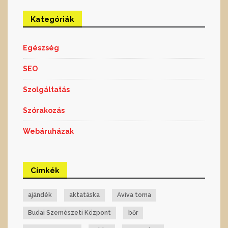
Kategóriák
Egészség
SEO
Szolgáltatás
Szórakozás
Webáruházak
Címkék
ajándék
aktatáska
Aviva torna
Budai Szemészeti Központ
bőr