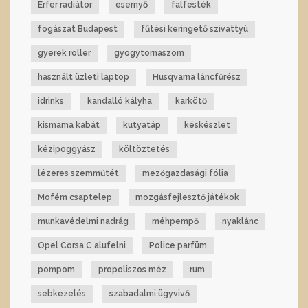
Erfer radiátor
esernyő
falfesték
fogászat Budapest
fűtési keringető szivattyú
gyerek roller
gyogytornaszom
használt üzleti laptop
Husqvarna láncfűrész
idrinks
kandalló kályha
karkötő
kismama kabát
kutyatáp
késkészlet
kézipoggyász
költöztetés
lézeres szemműtét
mezőgazdasági fólia
Mofém csaptelep
mozgásfejlesztő játékok
munkavédelmi nadrág
méhpempő
nyaklánc
Opel Corsa C alufelni
Police parfüm
pompom
propoliszos méz
rum
sebkezelés
szabadalmi ügyvivő