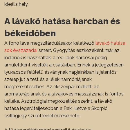
ideális hely.
A lávakő hatása harcban és
békeidőben
A forró láva megszilárdulásakor keletkező
lávakő hatása
sok évszázada
ismert. Gyógyítás eszközeként már az
indiánok is használták, a régi idők harcosai pedig
amulettként viselték a csatákban. Ennek a jellegzetesen
lyukacsos felületű ásványnak napjainkban is jelentős
szerep jut a test és a lélek harmóniájának
megteremtésében. Az ékszeripar mellett, az
aromaterápiának és a lávaköves masszázsnak is fontos
kelléke. Asztrológiai megközelítés szerint, a lávakő
hatása legerőteljesebben a Bak, illetve a Skorpió
csillagjegy szülötteinél érzékelhető.