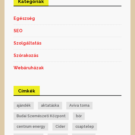
Kategóriák
Egészség
SEO
Szolgáltatás
Szórakozás
Webáruházak
Címkék
ajándék
aktatáska
Aviva torna
Budai Szemészeti Központ
bőr
centrum energy
Cider
csaptelep