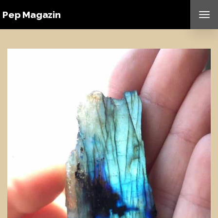
Pep Magazin
TO
NAV