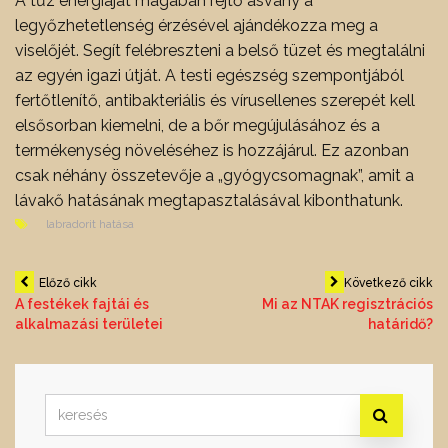
A tűz energiáját magában rejtő ásvány a
legyőzhetetlenség érzésével ajándékozza meg a
viselőjét. Segít felébreszteni a belső tüzet és megtalálni
az egyén igazi útját. A testi egészség szempontjából
fertőtlenítő, antibakteriális és vírusellenes szerepét kell
elsősorban kiemelni, de a bőr megújulásához és a
termékenység növeléséhez is hozzájárul. Ez azonban
csak néhány összetevője a „gyógycsomagnak”, amit a
lávakő hatásának megtapasztalásával kibonthatunk.
labradorit hatása
Bejegyzés
Előző cikk
Következő cikk
A festékek fajtái és
Mi az NTAK regisztrációs
alkalmazási területei
határidő?
navigáció
Search
for: