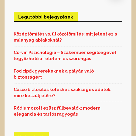
Legutóbbi bejegyzések
Középtömítés vs. ütközőtömítés: mit jelent ez a
műanyag ablakoknál?
Corvin Pszichológia – Szakember segítségével
legyőzhető a félelem és szorongás
Focicipők gyerekeknek a pályán való
biztonságért
Casco biztosítás kötéshez szükséges adatok:
mire készülj előre?
Ródiumozott ezüsz fülbevalók: modern
elegancia és tartós ragyogás