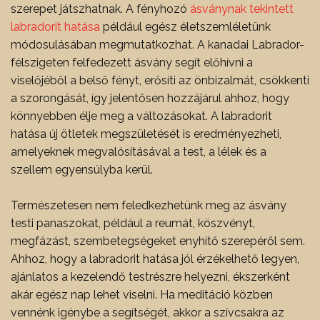
szerepet játszhatnak. A fényhozó
ásványnak tekintett
labradorit hatása
például egész életszemléletünk
módosulásában megmutatkozhat. A kanadai Labrador-
félszigeten felfedezett ásvány segít előhívni a
viselőjéből a belső fényt, erősíti az önbizalmát, csökkenti
a szorongását, így jelentősen hozzájárul ahhoz, hogy
könnyebben élje meg a változásokat. A labradorit
hatása új ötletek megszületését is eredményezheti,
amelyeknek megvalósításával a test, a lélek és a
szellem egyensúlyba kerül.
Természetesen nem feledkezhetünk meg az ásvány
testi panaszokat, például a reumát, köszvényt,
megfázást, szembetegségeket enyhítő szerepéről sem.
Ahhoz, hogy a labradorit hatása jól érzékelhető legyen,
ajánlatos a kezelendő testrészre helyezni, ékszerként
akár egész nap lehet viselni. Ha meditáció közben
vennénk igénybe a segítségét, akkor a szívcsakra az