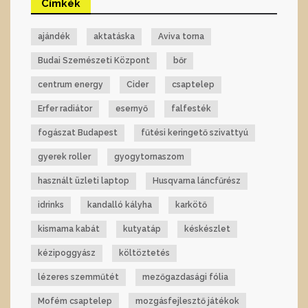
Címkék
ajándék
aktatáska
Aviva torna
Budai Szemészeti Központ
bőr
centrum energy
Cider
csaptelep
Erfer radiátor
esernyő
falfesték
fogászat Budapest
fűtési keringető szivattyú
gyerek roller
gyogytornaszom
használt üzleti laptop
Husqvarna láncfűrész
idrinks
kandalló kályha
karkötő
kismama kabát
kutyatáp
késkészlet
kézipoggyász
költöztetés
lézeres szemműtét
mezőgazdasági fólia
Mofém csaptelep
mozgásfejlesztő játékok