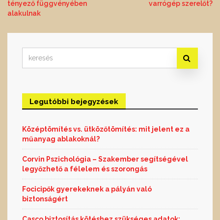
tényező függvényében
varrógép szerelőt?
navigáció
alakulnak
Search
for:
Legutóbbi bejegyzések
Középtömítés vs. ütközőtömítés: mit jelent ez a
műanyag ablakoknál?
Corvin Pszichológia – Szakember segítségével
legyőzhető a félelem és szorongás
Focicipők gyerekeknek a pályán való
biztonságért
Casco biztosítás kötéshez szükséges adatok: