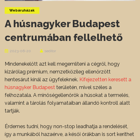
Webáruházak
A húsnagyker Budapest
centrumában fellelhető
2023-06-20
seditor
Mindenekelőtt azt kell megemlíteni a cégről, hogy
kizárólag prémium, nemzetközileg ellenőrzött
hentesárut kínál az ügyfeleknek.
Kifejezetten keresett a
húsnagyker Budapest
területén, mivel széles a
felhozatala. A minőségellenőrök a húsokat a termelés,
valamint a tárolás folyamataiban állandó kontroll alatt
tartják.
Érdemes tudni, hogy non-stop leadhatja a rendelését,
így a munkából hazaérve, a késői órákban is sort keríthet