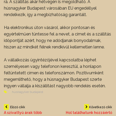
rá. A szállítás akár hétvégén is megoldható. A
húsnagyker Budapest városában EU engedéllyel
rendelkezik, így a megbízhatóság garantált.
Ha elektronikus úton vásárol, akkor pontosan és
egyértelműen tüntesse fel a nevet, a címet és a szállítás
időpontját azért, hogy ne adódjanak bonyodalmak,
hiszen az mindkét félnek rendkívül kellemetlen lenne.
A vállalkozás ügyintézőjével kapcsolatba léphet
személyesen vagy telefonon keresztül, a honlapon
feltüntetett címen és telefonszámon. Pozitívumként
megemlíthető, hogy a húsnagyker Budapest szerte
ingyen vállalja a kiszállítást nagyobb rendelés esetén.
húsnagyker budapest
Bejegyzés
Előző cikk
Következő cikk
A szivattyú árak több
Hol találhatunk hozzáértő