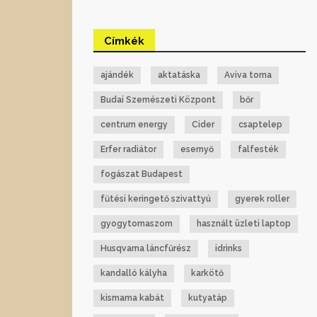
Címkék
ajándék
aktatáska
Aviva torna
Budai Szemészeti Központ
bőr
centrum energy
Cider
csaptelep
Erfer radiátor
esernyő
falfesték
fogászat Budapest
fűtési keringető szivattyú
gyerek roller
gyogytornaszom
használt üzleti laptop
Husqvarna láncfűrész
idrinks
kandalló kályha
karkötő
kismama kabát
kutyatáp