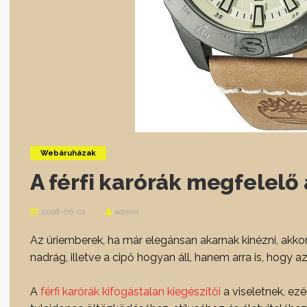
Webáruházak
A férfi karórák megfelelő
2018-06-01
admin
Az úriemberek, ha már elegánsan akarnak kinézni, akkor
nadrág, illetve a cipő hogyan áll, hanem arra is, hogy 
A
férfi karórák kifogástalan kiegészítői
a viseletnek, ezér