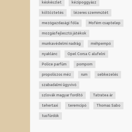
késkészlet
kézipoggyász
költöztetés
lézeres szemműtét
mezőgazdasági fólia
Mofém csaptelep
mozgásfejlesztő játékok
munkavédelmi nadrág
méhpempő
nyaklánc
Opel Corsa C alufelni
Police parfüm
pompom
propoliszos méz
rum
sebkezelés
szabadalmi ügyvivő
szlovák magyar fordító
Tatratea ár
tehertaxi
teremcipő
Thomas Sabo
tusfürdők