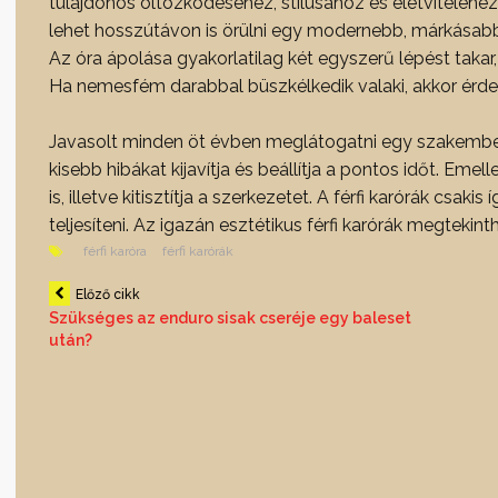
tulajdonos öltözködéséhez, stílusához és életviteléhez.
lehet hosszútávon is örülni egy modernebb, márkásabb
Az óra ápolása gyakorlatilag két egyszerű lépést takar,
Ha nemesfém darabbal büszkélkedik valaki, akkor érdeme
Javasolt minden öt évben meglátogatni egy szakembert 
kisebb hibákat kijavítja és beállítja a pontos időt. Emell
is, illetve kitisztítja a szerkezetet. A férfi karórák csa
teljesíteni. Az igazán esztétikus férfi karórák megtek
férfi karóra
férfi karórák
Bejegyzés
Előző cikk
Szükséges az enduro sisak cseréje egy baleset
után?
navigáció