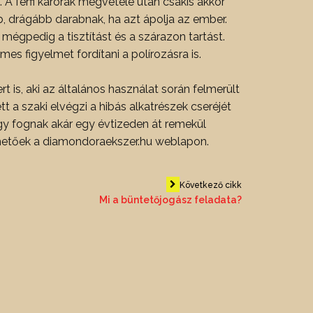
 A férfi karórák megvétele után csakis akkor
, drágább darabnak, ha azt ápolja az ember.
 mégpedig a tisztítást és a szárazon tartást.
s figyelmet fordítani a polírozásra is.
is, aki az általános használat során felmerült
ett a szaki elvégzi a hibás alkatrészek cseréjét
kis így fognak akár egy évtizeden át remekül
inthetőek a diamondoraekszer.hu weblapon.
Következő cikk
Mi a büntetőjogász feladata?