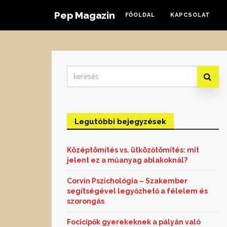
Pep Magazin
FŐOLDAL
KAPCSOLAT
Search
for:
Legutóbbi bejegyzések
Középtömítés vs. ütközőtömítés: mit
jelent ez a műanyag ablakoknál?
Corvin Pszichológia – Szakember
segítségével legyőzhető a félelem és
szorongás
Focicipők gyerekeknek a pályán való