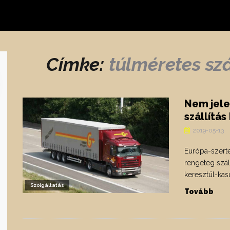
Címke:
túlméretes sz
Nem jele
szállítá
2019-05-13
Európa-szerte
rengeteg szál
keresztül-kas
Szolgáltatás
Tovább