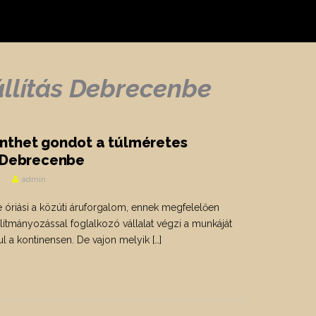
állítás Debrecenbe
nthet gondot a túlméretes
s Debrecenbe
admin
 óriási a közúti áruforgalom, ennek megfelelően
lítmányozással foglalkozó vállalat végzi a munkáját
ul a kontinensen. De vajon melyik […]