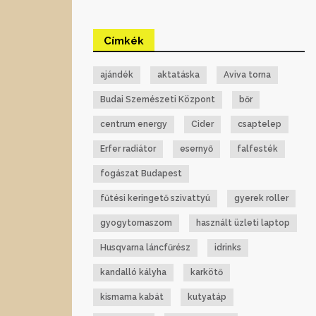
Címkék
ajándék
aktatáska
Aviva torna
Budai Szemészeti Központ
bőr
centrum energy
Cider
csaptelep
Erfer radiátor
esernyő
falfesték
fogászat Budapest
fűtési keringető szivattyú
gyerek roller
gyogytornaszom
használt üzleti laptop
Husqvarna láncfűrész
idrinks
kandalló kályha
karkötő
kismama kabát
kutyatáp