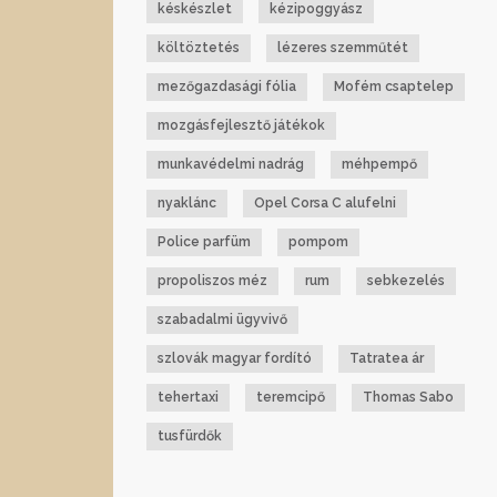
késkészlet
kézipoggyász
költöztetés
lézeres szemműtét
mezőgazdasági fólia
Mofém csaptelep
mozgásfejlesztő játékok
munkavédelmi nadrág
méhpempő
nyaklánc
Opel Corsa C alufelni
Police parfüm
pompom
propoliszos méz
rum
sebkezelés
szabadalmi ügyvivő
szlovák magyar fordító
Tatratea ár
tehertaxi
teremcipő
Thomas Sabo
tusfürdők