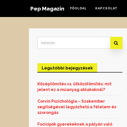
Pep Magazin
FŐOLDAL
KAPCSOLAT
Search
for:
Legutóbbi bejegyzések
Középtömítés vs. ütközőtömítés: mit
jelent ez a műanyag ablakoknál?
Corvin Pszichológia – Szakember
segítségével legyőzhető a félelem és
szorongás
Focicipők gyerekeknek a pályán való