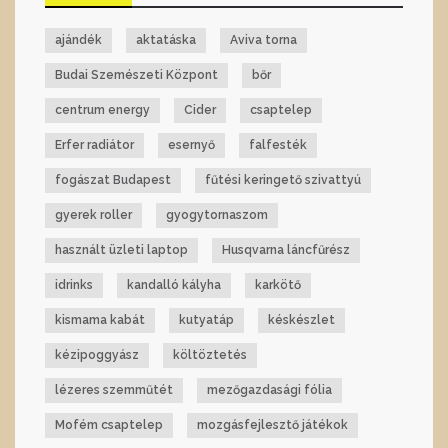
ajándék
aktatáska
Aviva torna
Budai Szemészeti Központ
bőr
centrum energy
Cider
csaptelep
Erfer radiátor
esernyő
falfesték
fogászat Budapest
fűtési keringető szivattyú
gyerek roller
gyogytornaszom
használt üzleti laptop
Husqvarna láncfűrész
idrinks
kandalló kályha
karkötő
kismama kabát
kutyatáp
késkészlet
kézipoggyász
költöztetés
lézeres szemműtét
mezőgazdasági fólia
Mofém csaptelep
mozgásfejlesztő játékok