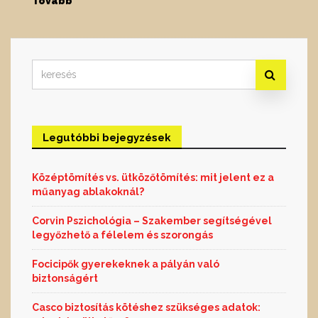
Tovább
Search
for:
Legutóbbi bejegyzések
Középtömítés vs. ütközőtömítés: mit jelent ez a
műanyag ablakoknál?
Corvin Pszichológia – Szakember segítségével
legyőzhető a félelem és szorongás
Focicipők gyerekeknek a pályán való
biztonságért
Casco biztosítás kötéshez szükséges adatok: