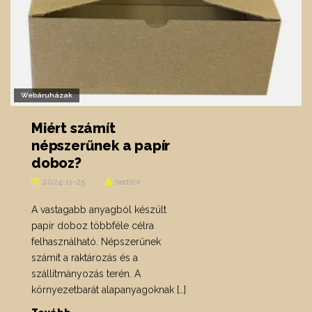
Webáruházak
Miért számít
népszerűnek a papír
doboz?
2024-11-25
seditor
A vastagabb anyagból készült
papír doboz többféle célra
felhasználható. Népszerűnek
számít a raktározás és a
szállítmányozás terén. A
környezetbarát alapanyagoknak […]