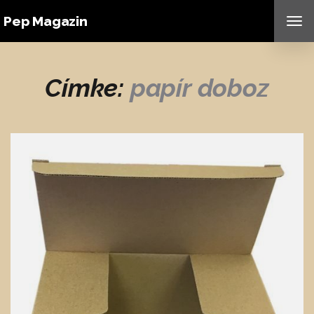
Pep Magazin
TO
NAV
Címke:
papír doboz