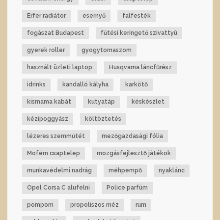
Erfer radiátor
esernyő
falfesték
fogászat Budapest
fűtési keringető szivattyú
gyerek roller
gyogytornaszom
használt üzleti laptop
Husqvarna láncfűrész
idrinks
kandalló kályha
karkötő
kismama kabát
kutyatáp
késkészlet
kézipoggyász
költöztetés
lézeres szemműtét
mezőgazdasági fólia
Mofém csaptelep
mozgásfejlesztő játékok
munkavédelmi nadrág
méhpempő
nyaklánc
Opel Corsa C alufelni
Police parfüm
pompom
propoliszos méz
rum