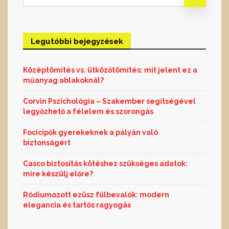
for:
Legutóbbi bejegyzések
Középtömítés vs. ütközőtömítés: mit jelent ez a
műanyag ablakoknál?
Corvin Pszichológia – Szakember segítségével
legyőzhető a félelem és szorongás
Focicipők gyerekeknek a pályán való
biztonságért
Casco biztosítás kötéshez szükséges adatok:
mire készülj előre?
Ródiumozott ezüsz fülbevalók: modern
elegancia és tartós ragyogás