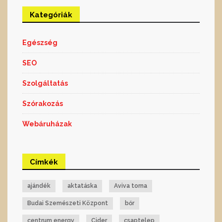
Kategóriák
Egészség
SEO
Szolgáltatás
Szórakozás
Webáruházak
Címkék
ajándék
aktatáska
Aviva torna
Budai Szemészeti Központ
bőr
centrum energy
Cider
csaptelep