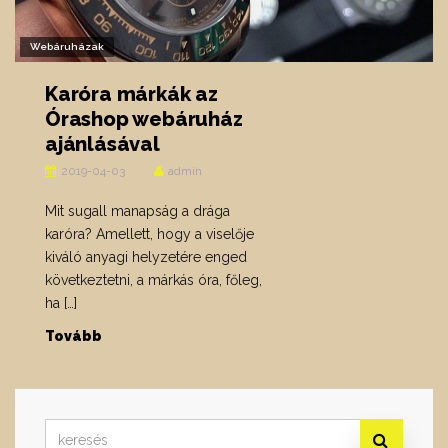
Webáruházak
Karóra márkák az
Órashop webáruház
ajánlásával
2019-04-03
admin
Mit sugall manapság a drága
karóra? Amellett, hogy a viselője
kiváló anyagi helyzetére enged
következtetni, a márkás óra, főleg,
ha […]
Tovább
Search