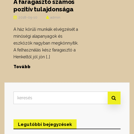
A faragasztó számos
pozitív tulajdonsága
2018-05-10
admin
A ház körüli munkák elvégzését a
minőségi alapanyagok és
eszközök nagyban megkönnyítik.
A felhasználás kész faragasztó a
Henkeltől jól jön […]
Tovább
Search
for:
Legutóbbi bejegyzések