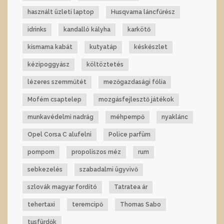
használt üzleti laptop
Husqvarna láncfűrész
idrinks
kandalló kályha
karkötő
kismama kabát
kutyatáp
késkészlet
kézipoggyász
költöztetés
lézeres szemműtét
mezőgazdasági fólia
Mofém csaptelep
mozgásfejlesztő játékok
munkavédelmi nadrág
méhpempő
nyaklánc
Opel Corsa C alufelni
Police parfüm
pompom
propoliszos méz
rum
sebkezelés
szabadalmi ügyvivő
szlovák magyar fordító
Tatratea ár
tehertaxi
teremcipő
Thomas Sabo
tusfürdők