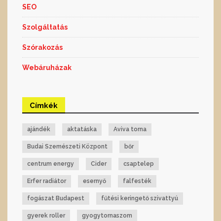
SEO
Szolgáltatás
Szórakozás
Webáruházak
Címkék
ajándék
aktatáska
Aviva torna
Budai Szemészeti Központ
bőr
centrum energy
Cider
csaptelep
Erfer radiátor
esernyő
falfesték
fogászat Budapest
fűtési keringető szivattyú
gyerek roller
gyogytornaszom