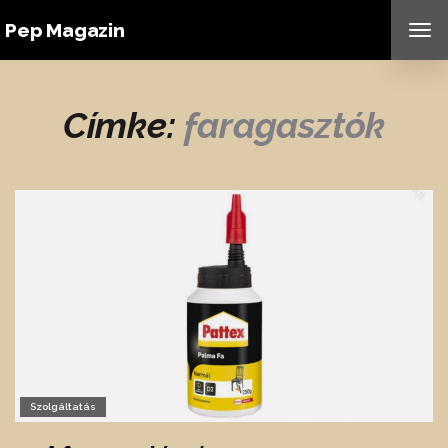
Pep Magazin
TO
NAV
Címke:
faragasztók
Szolgáltatás