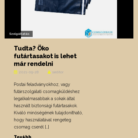
Szolgáltatás
Tudta? Öko
futártasakot is lehet
már rendelni
2021-09-28
seditor
Postai feladványokhoz, vagy
futárszolgálati csomagküldéshez
legalkalmasabbak a sokak által
használt biztonsági futártasakok.
Kiváló minőségének tulajdonítható,
hogy használatával rengeteg
csomag cserél […]
Tovább