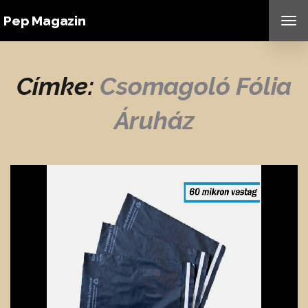
Pep Magazin
TO
NAV
Címke:
Csomagoló Fólia
Áruház