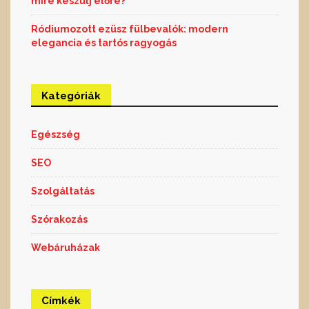
mire készülj előre?
Ródiumozott ezüsz fülbevalók: modern
elegancia és tartós ragyogás
Kategóriák
Egészség
SEO
Szolgáltatás
Szórakozás
Webáruházak
Címkék