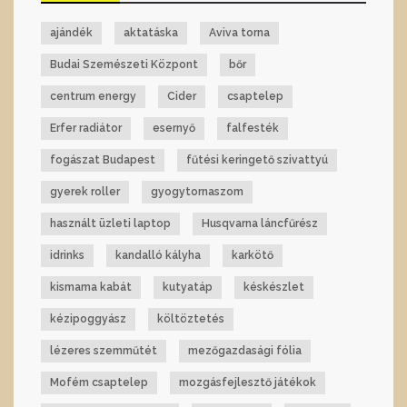
ajándék
aktatáska
Aviva torna
Budai Szemészeti Központ
bőr
centrum energy
Cider
csaptelep
Erfer radiátor
esernyő
falfesték
fogászat Budapest
fűtési keringető szivattyú
gyerek roller
gyogytornaszom
használt üzleti laptop
Husqvarna láncfűrész
idrinks
kandalló kályha
karkötő
kismama kabát
kutyatáp
késkészlet
kézipoggyász
költöztetés
lézeres szemműtét
mezőgazdasági fólia
Mofém csaptelep
mozgásfejlesztő játékok