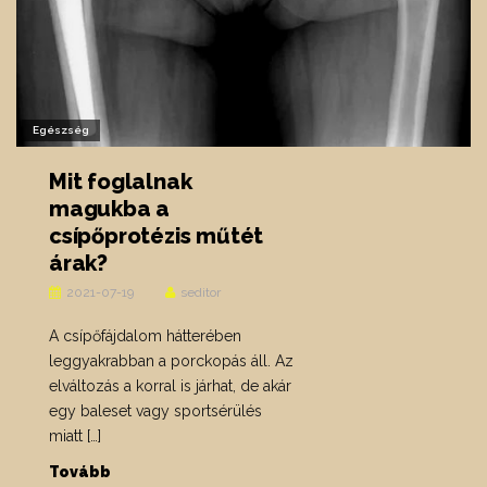
Egészség
Mit foglalnak
magukba a
csípőprotézis műtét
árak?
2021-07-19
seditor
A csípőfájdalom hátterében
leggyakrabban a porckopás áll. Az
elváltozás a korral is járhat, de akár
egy baleset vagy sportsérülés
miatt […]
Tovább