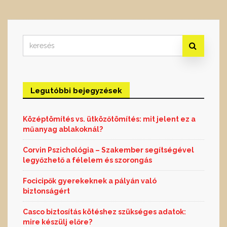
Search
for:
Legutóbbi bejegyzések
Középtömítés vs. ütközőtömítés: mit jelent ez a
műanyag ablakoknál?
Corvin Pszichológia – Szakember segítségével
legyőzhető a félelem és szorongás
Focicipők gyerekeknek a pályán való
biztonságért
Casco biztosítás kötéshez szükséges adatok:
mire készülj előre?