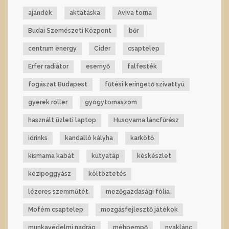
ajándék
aktatáska
Aviva torna
Budai Szemészeti Központ
bőr
centrum energy
Cider
csaptelep
Erfer radiátor
esernyő
falfesték
fogászat Budapest
fűtési keringető szivattyú
gyerek roller
gyogytornaszom
használt üzleti laptop
Husqvarna láncfűrész
idrinks
kandalló kályha
karkötő
kismama kabát
kutyatáp
késkészlet
kézipoggyász
költöztetés
lézeres szemműtét
mezőgazdasági fólia
Mofém csaptelep
mozgásfejlesztő játékok
munkavédelmi nadrág
méhpempő
nyaklánc