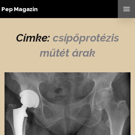
Pep Magazin
TO
NAV
Címke:
csípőprotézis
műtét árak