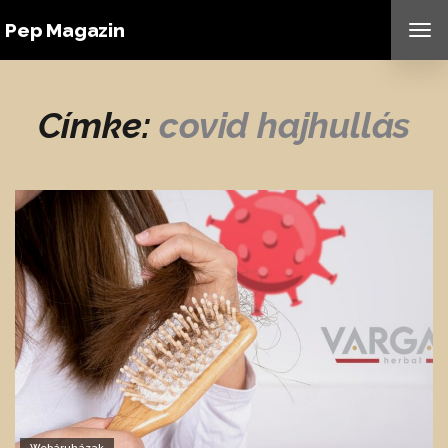
Pep Magazin
TO
NAV
Címke:
covid hajhullás
Webáruházak