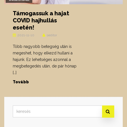
Támogassuk a hajat
COVID hajhullás
esetén!
2021-11-10
seditor
Több nagyobb betegség után is
megeshet, hogy elkezd hullani a
hajunk. Ez lehetséges azonnal a
megbetegedés után, de pár hónap
[…]
Tovább
Search
for: