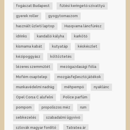
fogászat Budapest
fűtési keringető szivattyú
gyerek roller
gyogytornaszom
használt üzleti laptop
Husqvarna láncfűrész
idrinks
kandalló kályha
karkötő
kismama kabát
kutyatáp
késkészlet
kézipoggyász
költöztetés
lézeres szemműtét
mezőgazdasági fólia
Mofém csaptelep
mozgásfejlesztő játékok
munkavédelmi nadrág
méhpempő
nyaklánc
Opel Corsa C alufelni
Police parfüm
pompom
propoliszos méz
rum
sebkezelés
szabadalmi ügyvivő
szlovák magyar fordító
Tatratea ár