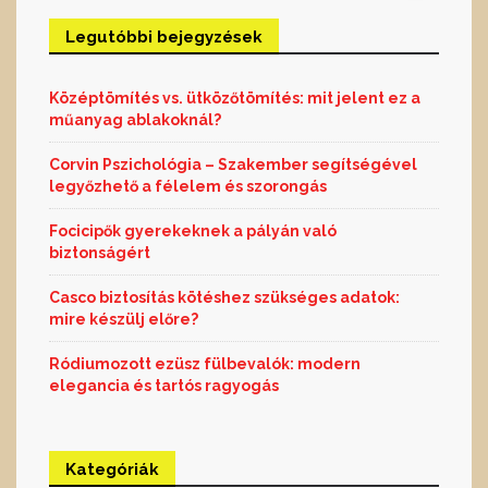
Legutóbbi bejegyzések
Középtömítés vs. ütközőtömítés: mit jelent ez a
műanyag ablakoknál?
Corvin Pszichológia – Szakember segítségével
legyőzhető a félelem és szorongás
Focicipők gyerekeknek a pályán való
biztonságért
Casco biztosítás kötéshez szükséges adatok:
mire készülj előre?
Ródiumozott ezüsz fülbevalók: modern
elegancia és tartós ragyogás
Kategóriák