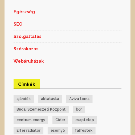
Egészség
SEO
Szolgáltatás
Szórakozás
Webáruházak
Címkék
ajándék
aktatáska
Aviva torna
Budai Szemészeti Központ
bőr
centrum energy
Cider
csaptelep
Erfer radiátor
esernyő
falfesték