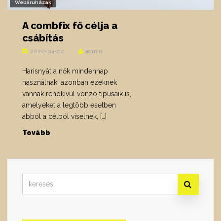
Webáruházak
A combfix fő célja a
csábítás
2020-04-02
admin
Harisnyát a nők mindennap
használnak, azonban ezeknek
vannak rendkívül vonzó típusaik is,
amelyeket a legtöbb esetben
abból a célból viselnek, […]
Tovább
Search
for: