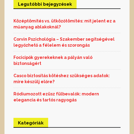
Legutóbbi bejegyzések
Középtömítés vs. ütközőtömítés: mit jelent ez a
műanyag ablakoknál?
Corvin Pszichológia – Szakember segítségével
legyőzhető a félelem és szorongás
Focicipők gyerekeknek a pályán való
biztonságért
Casco biztosítás kötéshez szükséges adatok:
mire készülj előre?
Ródiumozott ezüsz fülbevalók: modern
elegancia és tartós ragyogás
Kategóriák