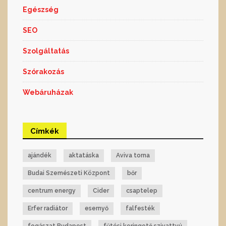
Egészség
SEO
Szolgáltatás
Szórakozás
Webáruházak
Címkék
ajándék
aktatáska
Aviva torna
Budai Szemészeti Központ
bőr
centrum energy
Cider
csaptelep
Erfer radiátor
esernyő
falfesték
fogászat Budapest
fűtési keringető szivattyú