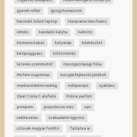
gyerek roller
gyogytornaszom
használt üzleti laptop
Husqvarna láncfűrész
idrinks
kandalló kályha
karkötő
kismama kabát
kutyatáp
késkészlet
kézipoggyász
költöztetés
lézeres szemműtét
mezőgazdasági fólia
Mofém csaptelep
mozgásfejlesztő játékok
munkavédelmi nadrág
méhpempő
nyaklánc
Opel Corsa C alufelni
Police parfüm
pompom
propoliszos méz
rum
sebkezelés
szabadalmi ügyvivő
szlovák magyar fordító
Tatratea ár