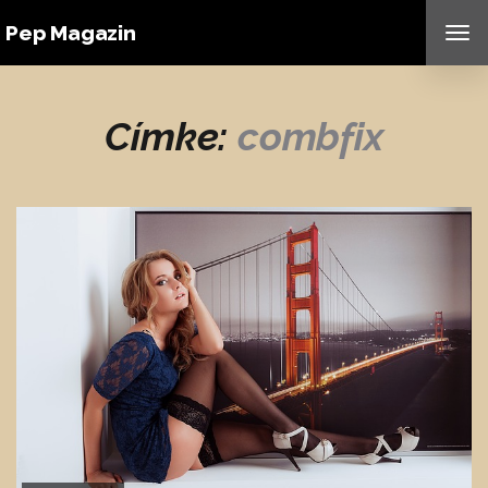
Pep Magazin
TO
NAV
Címke:
combfix