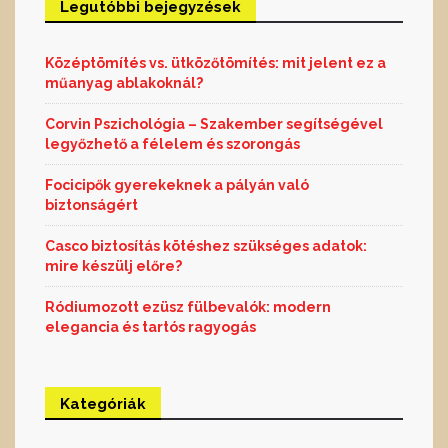
Legutóbbi bejegyzések
Középtömítés vs. ütközőtömítés: mit jelent ez a
műanyag ablakoknál?
Corvin Pszichológia – Szakember segítségével
legyőzhető a félelem és szorongás
Focicipők gyerekeknek a pályán való
biztonságért
Casco biztosítás kötéshez szükséges adatok:
mire készülj előre?
Ródiumozott ezüsz fülbevalók: modern
elegancia és tartós ragyogás
Kategóriák