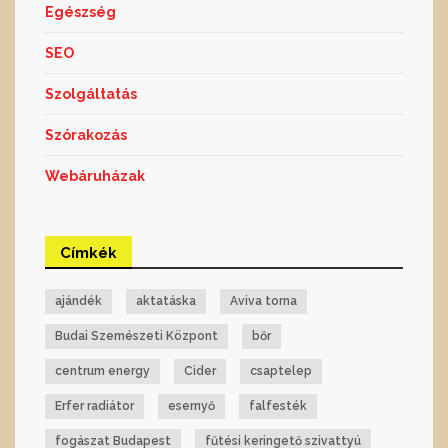
Egészség
SEO
Szolgáltatás
Szórakozás
Webáruházak
Címkék
ajándék
aktatáska
Aviva torna
Budai Szemészeti Központ
bőr
centrum energy
Cider
csaptelep
Erfer radiátor
esernyő
falfesték
fogászat Budapest
fűtési keringető szivattyú