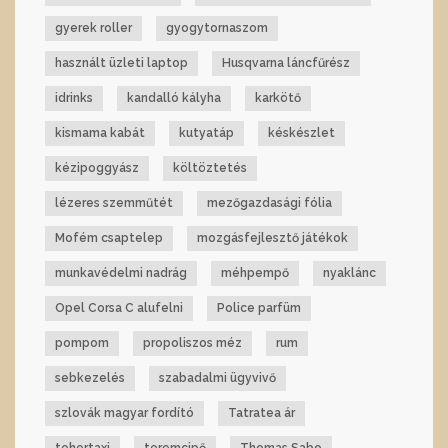
gyerek roller
gyogytornaszom
használt üzleti laptop
Husqvarna láncfűrész
idrinks
kandalló kályha
karkötő
kismama kabát
kutyatáp
késkészlet
kézipoggyász
költöztetés
lézeres szemműtét
mezőgazdasági fólia
Mofém csaptelep
mozgásfejlesztő játékok
munkavédelmi nadrág
méhpempő
nyaklánc
Opel Corsa C alufelni
Police parfüm
pompom
propoliszos méz
rum
sebkezelés
szabadalmi ügyvivő
szlovák magyar fordító
Tatratea ár