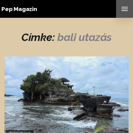
Pep Magazin
TO
NAV
Címke:
bali utazás
Webáruházak