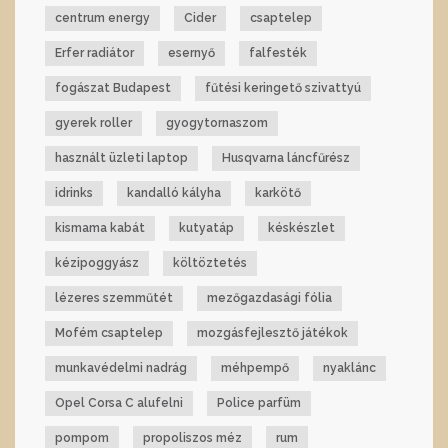
centrum energy
Cider
csaptelep
Erfer radiátor
esernyő
falfesték
fogászat Budapest
fűtési keringető szivattyú
gyerek roller
gyogytornaszom
használt üzleti laptop
Husqvarna láncfűrész
idrinks
kandalló kályha
karkötő
kismama kabát
kutyatáp
késkészlet
kézipoggyász
költöztetés
lézeres szemműtét
mezőgazdasági fólia
Mofém csaptelep
mozgásfejlesztő játékok
munkavédelmi nadrág
méhpempő
nyaklánc
Opel Corsa C alufelni
Police parfüm
pompom
propoliszos méz
rum