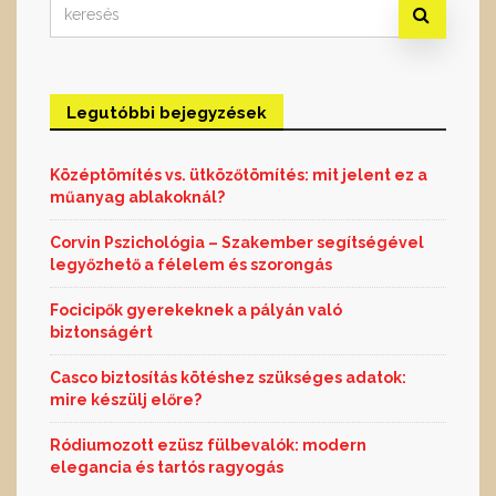
Search
for:
Legutóbbi bejegyzések
Középtömítés vs. ütközőtömítés: mit jelent ez a
műanyag ablakoknál?
Corvin Pszichológia – Szakember segítségével
legyőzhető a félelem és szorongás
Focicipők gyerekeknek a pályán való
biztonságért
Casco biztosítás kötéshez szükséges adatok:
mire készülj előre?
Ródiumozott ezüsz fülbevalók: modern
elegancia és tartós ragyogás