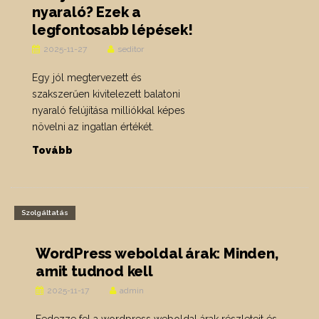
nyaraló? Ezek a
legfontosabb lépések!
2025-11-27
seditor
Egy jól megtervezett és
szakszerűen kivitelezett balatoni
nyaraló felújítása milliókkal képes
növelni az ingatlan értékét.
Tovább
Szolgáltatás
WordPress weboldal árak: Minden,
amit tudnod kell
2025-11-17
admin