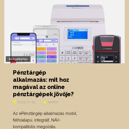
Szolgáltatás
Pénztárgép
alkalmazás: mit hoz
magával az online
pénztárgépek jövője?
2025-11-29
seditor
Az ePénztárgép alkalmazás mobil,
felhőalapú, integrált, NAV-
kompatibilis megoldás.