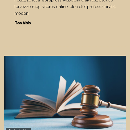
Fedezze fel a wordpress weboldal árak részleteit és
tervezze meg sikeres online jelenlétét professzionális
módon!
Tovább