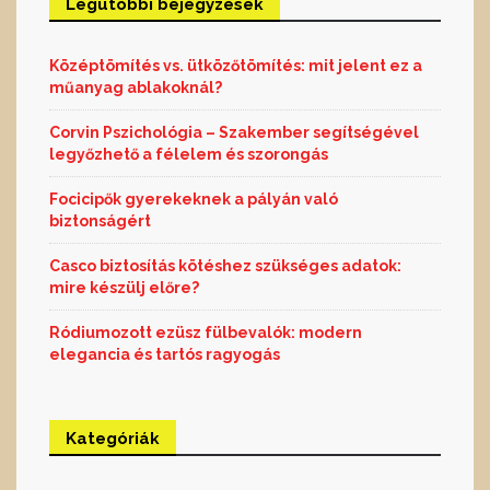
Legutóbbi bejegyzések
Középtömítés vs. ütközőtömítés: mit jelent ez a
műanyag ablakoknál?
Corvin Pszichológia – Szakember segítségével
legyőzhető a félelem és szorongás
Focicipők gyerekeknek a pályán való
biztonságért
Casco biztosítás kötéshez szükséges adatok:
mire készülj előre?
Ródiumozott ezüsz fülbevalók: modern
elegancia és tartós ragyogás
Kategóriák