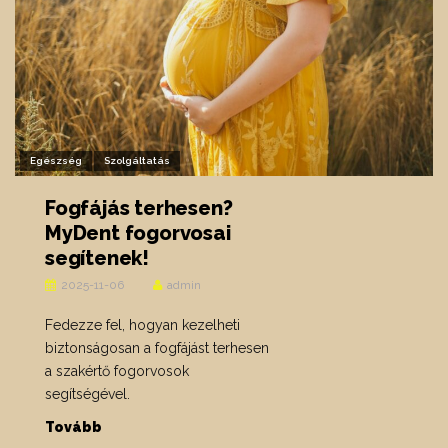
Egészség
Szolgáltatás
Fogfájás terhesen?
MyDent fogorvosai
segítenek!
2025-11-06
admin
Fedezze fel, hogyan kezelheti
biztonságosan a fogfájást terhesen
a szakértő fogorvosok
segítségével.
Tovább