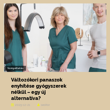
Szolgáltatás
Változókori panaszok
enyhítése gyógyszerek
nélkül – egy új
alternatíva?
2025-12-21
seditor