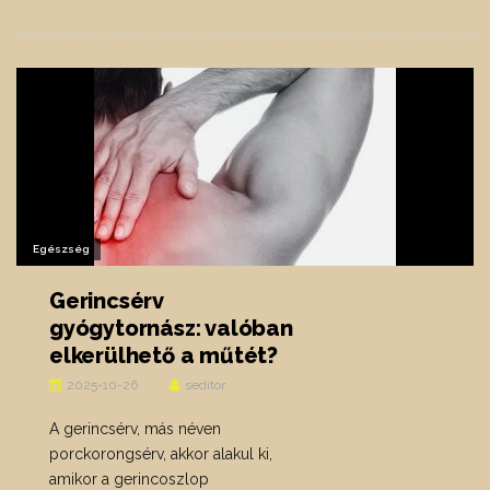
Egészség
Gerincsérv
gyógytornász: valóban
elkerülhető a műtét?
2025-10-26
seditor
A gerincsérv, más néven
porckorongsérv, akkor alakul ki,
amikor a gerincoszlop