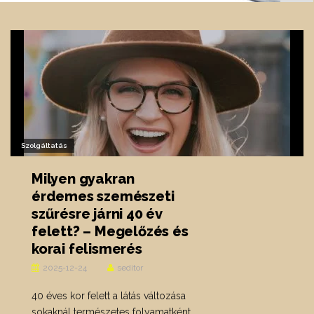
Szolgáltatás
Milyen gyakran
érdemes szemészeti
szűrésre járni 40 év
felett? – Megelőzés és
korai felismerés
2025-12-24
seditor
40 éves kor felett a látás változása
sokaknál természetes folyamatként