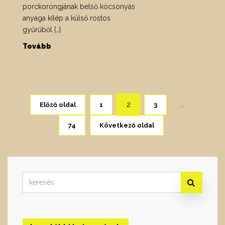
porckorongjának belső kocsonyás
anyaga kilép a külső rostos
gyűrűből […]
Tovább
Bejegyzések
…
2
Előző oldal
1
3
lapozása
74
Következő oldal
Search
for: