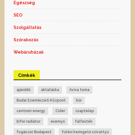
Egészség
SEO
Szolgáltatás
Szórakozás
Webáruházak
Címkék
ajándék
aktatáska
Aviva torna
Budai Szemészeti Központ
bőr
centrum energy
Cider
csaptelep
Erfer radiátor
esernyő
falfesték
fogászat Budapest
fűtési keringető szivattyú