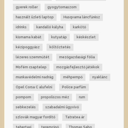
gyerek roller
gyogytornaszom
használt üzleti laptop
Husqvarna láncfűrész
idrinks
kandalló kályha
karkötő
kismama kabát
kutyatáp
késkészlet
kézipoggyász
költöztetés
lézeres szemműtét
mezőgazdasági fólia
Mofém csaptelep
mozgásfejlesztő játékok
munkavédelmi nadrág
méhpempő
nyaklánc
Opel Corsa C alufelni
Police parfüm
pompom
propoliszos méz
rum
sebkezelés
szabadalmi ügyvivő
szlovák magyar fordító
Tatratea ár
tehertaxi
teremcipő
Thomas Sabo