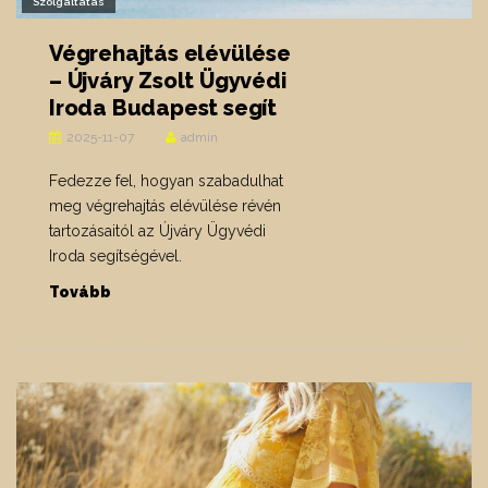
Szolgáltatás
Végrehajtás elévülése
– Újváry Zsolt Ügyvédi
Iroda Budapest segít
2025-11-07
admin
Fedezze fel, hogyan szabadulhat
meg végrehajtás elévülése révén
tartozásaitól az Újváry Ügyvédi
Iroda segítségével.
Tovább